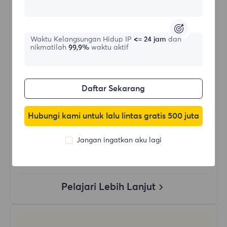
Bentuk awal
$?
/Hari
Waktu Kelangsungan Hidup IP
<= 24 jam
dan
nikmatilah
99,9%
waktu aktif
Beli Sekarang
Daftar Sekarang
Penggunaan Data Tanpa Batas
Hubungi kami untuk lalu lintas gratis 500 juta
Penggunaan IP Tanpa Batas
Lebih dari 50 wilayah di seluruh dunia
Jangan ingatkan aku lagi
Negara Acak
Proxy Residensial Dinamis Asli
Pelajari Lebih Lanjut