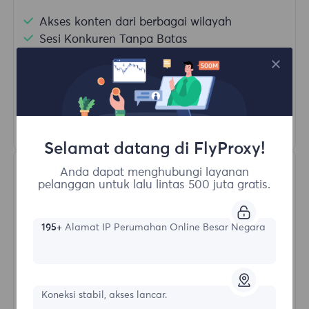
Akses konten dari berbagai wilayah
Sesi Konkuren Tanpa Batas
100M+ Proxy Residensial Unggul
Rotasi Proxy Otomatis
HTTP(S)/SOCKS5
Pelajari Lebih Lanjut
Selamat datang di FlyProxy!
Anda dapat menghubungi layanan
pelanggan untuk lalu lintas 500 juta gratis.
195+
Alamat IP Perumahan Online Besar Negara
Proksi Residensial Tak Terbatas
Koneksi stabil, akses lancar.