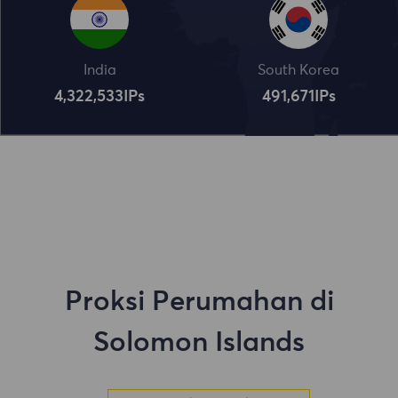
India
South Korea
4,322,534
IPs
491,672
IPs
Proksi Perumahan di
Solomon Islands