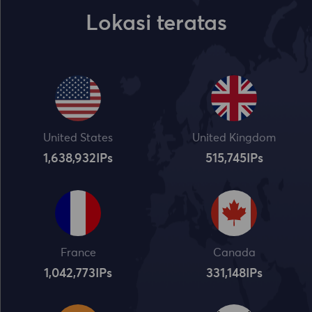
Lokasi teratas
United States
United Kingdom
1,638,932
IPs
515,745
IPs
France
Canada
1,042,773
IPs
331,148
IPs