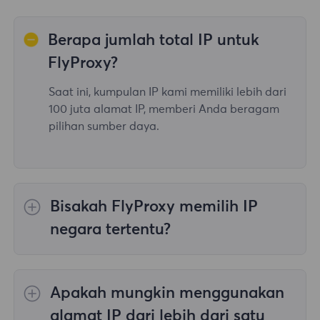
Berapa jumlah total IP untuk
FlyProxy?
Saat ini, kumpulan IP kami memiliki lebih dari
100 juta alamat IP, memberi Anda beragam
pilihan sumber daya.
Bisakah FlyProxy memilih IP
negara tertentu?
Ya, itu
Memutar Proksi Perumahan
menyediakan pilihan IP untuk 195
Apakah mungkin menggunakan
negara/wilayah di seluruh dunia;
Proksi
Perumahan Tanpa Batas
tidak mendukung
alamat IP dari lebih dari satu