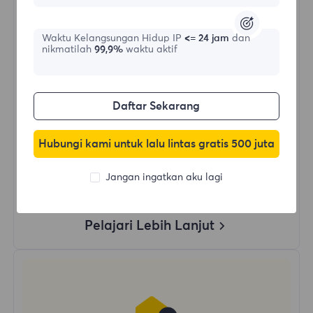
$?
/Hari
Waktu Kelangsungan Hidup IP
<= 24 jam
dan
nikmatilah
99,9%
waktu aktif
Beli Sekarang
Daftar Sekarang
Penggunaan Data Tanpa Batas
Penggunaan IP Tanpa Batas
Hubungi kami untuk lalu lintas gratis 500 juta
Lebih dari 50 wilayah di seluruh dunia
Negara Acak
Jangan ingatkan aku lagi
Proxy Residensial Dinamis Asli
Pelajari Lebih Lanjut