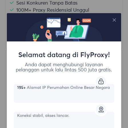
Sesi Konkuren Tanpa Batas
100M+ Proxy Residensial Unggul
Rotasi Proxy Otomatis
HTTP(S)/SOCKS5
Pelajari Lebih Lanjut
Selamat datang di FlyProxy!
Anda dapat menghubungi layanan
pelanggan untuk lalu lintas 500 juta gratis.
195+
Alamat IP Perumahan Online Besar Negara
Proksi Residensial Tak Terbatas
Bentuk awal
Koneksi stabil, akses lancar.