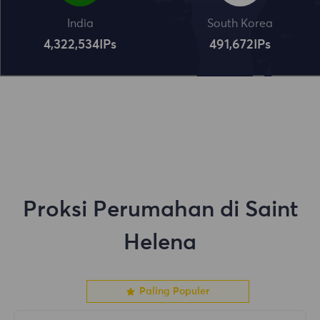
India
South Korea
4,322,534
IPs
491,672
IPs
Proksi Perumahan di Saint
Helena
Paling Populer