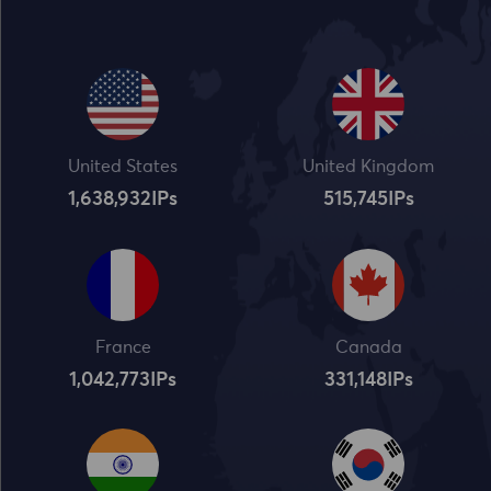
United States
United Kingdom
1,638,932
IPs
515,745
IPs
France
Canada
1,042,773
IPs
331,148
IPs