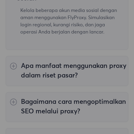
Kelola beberapa akun media sosial dengan
aman menggunakan FlyProxy. Simulasikan
login regional, kurangi risiko, dan jaga
operasi Anda berjalan dengan lancar.
Apa manfaat menggunakan proxy
dalam riset pasar?
Dengan layanan proxy FlyProxy, pengguna
dapat mengakses data pasar dari berbagai
Bagaimana cara mengoptimalkan
wilayah untuk analisis pesaing, memastikan
data yang komprehensif dan akurat.
SEO melalui proxy?
Layanan proxy FlyProxy memberikan
anonimitas tinggi dan membantu pengguna