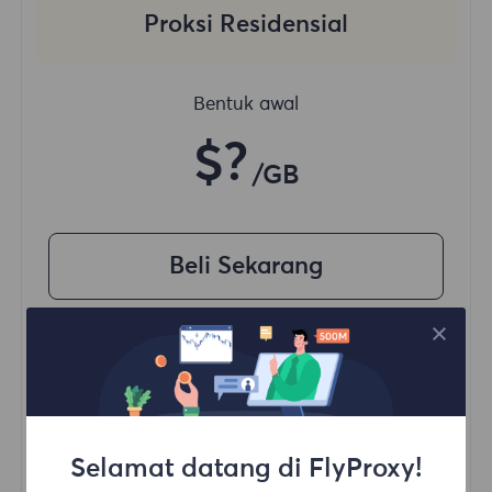
Proksi Residensial
Bentuk awal
$?
/GB
Beli Sekarang
Akses konten dari berbagai wilayah
Sesi Konkuren Tanpa Batas
100M+ Proxy Residensial Unggul
Rotasi Proxy Otomatis
HTTP(S)/SOCKS5
Selamat datang di FlyProxy!