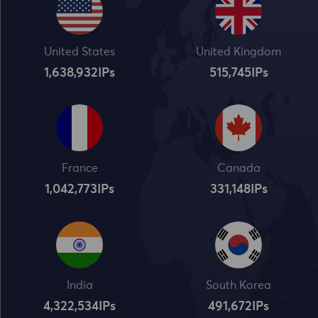
United States
United Kingdom
1,638,932
IPs
515,745
IPs
France
Canada
1,042,773
IPs
331,148
IPs
India
South Korea
4,322,534
IPs
491,672
IPs