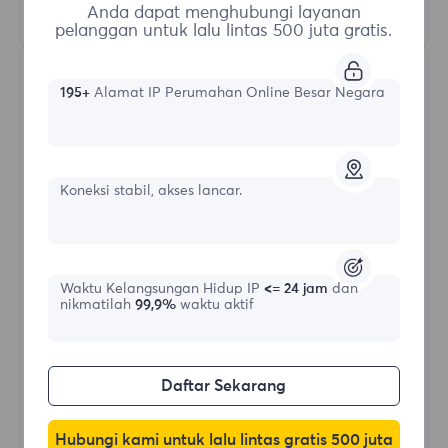
Pelajari Lebih Lanjut
Anda dapat menghubungi layanan
pelanggan untuk lalu lintas 500 juta gratis.
195+
Alamat IP Perumahan Online Besar Negara
Koneksi stabil, akses lancar.
Proksi Residensial Tak Terbatas
Bentuk awal
Waktu Kelangsungan Hidup IP
<= 24 jam
dan
nikmatilah
99,9%
waktu aktif
$?
/Hari
Daftar Sekarang
Beli Sekarang
Hubungi kami untuk lalu lintas gratis 500 juta