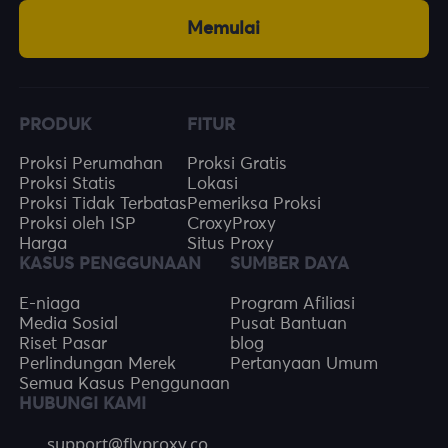
Memulai
PRODUK
FITUR
Proksi Perumahan
Proksi Gratis
Proksi Statis
Lokasi
Proksi Tidak Terbatas
Pemeriksa Proksi
Proksi oleh ISP
CroxyProxy
Harga
Situs Proxy
KASUS PENGGUNAAN
SUMBER DAYA
E-niaga
Program Afiliasi
Media Sosial
Pusat Bantuan
Riset Pasar
blog
Perlindungan Merek
Pertanyaan Umum
Semua Kasus Penggunaan
HUBUNGI KAMI
support@flyproxy.co