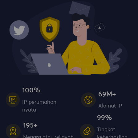
100%
69M+
IP perumahan
Alamat IP
nyata
99%
195+
Tingkat
Negara atau wilayah
keberhasilan