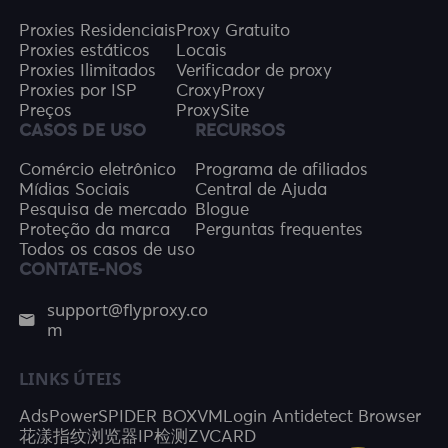
Proxies Residenciais
Proxy Gratuito
Proxies estáticos
Locais
Proxies Ilimitados
Verificador de proxy
Proxies por ISP
CroxyProxy
Preços
ProxySite
CASOS DE USO
RECURSOS
Comércio eletrônico
Programa de afiliados
Mídias Sociais
Central de Ajuda
Pesquisa de mercado
Blogue
Proteção da marca
Perguntas frequentes
Todos os casos de uso
CONTATE-NOS
support@flyproxy.co
m
LINKS ÚTEIS
AdsPower
SPIDER BOX
VMLogin Antidetect Browser
花漾指纹浏览器
IP检测
ZVCARD