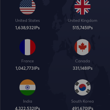
United States
United Kingdom
1,638,932
IPs
515,745
IPs
France
Canada
1,042,773
IPs
331,148
IPs
India
South Korea
4,322,534
IPs
491,672
IPs