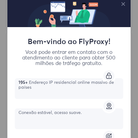
HTTP(S)/SOCKS5
Saber mais
Bem-vindo ao FlyProxy!
Você pode entrar em contato com o
atendimento ao cliente para obter 500
milhões de tráfego gratuito.
Proxies Residenciais Ilimitados
195+
Endereço IP residencial online massivo de
países
Formulário inicial
Conexão estável, acesso suave.
$?
/Dia