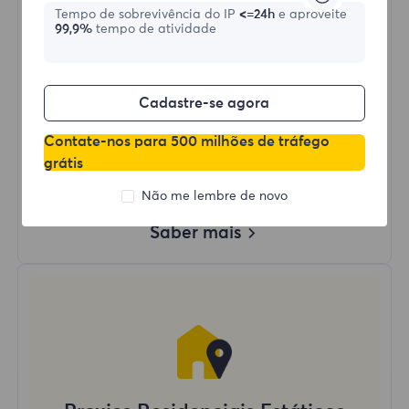
Tempo de sobrevivência do IP
<=24h
e aproveite
99,9%
tempo de atividade
Comprar agora
Uso de Dados Ilimitado
Cadastre-se agora
Uso Ilimitado de IP
Mais de 50 regiões ao redor do mundo
Contate-nos para 500 milhões de tráfego
País Aleatório
grátis
Proxy Residencial Dinâmico Real
Não me lembre de novo
Saber mais