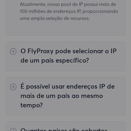
Atualmente, nosso pool de IP possui mais de
100 milhões de endereços IP, proporcionando
uma ampla seleção de recursos.
O FlyProxy pode selecionar o IP
de um país específico?
Sim, o
Proxies residenciais rotativos
fornecer
seleção de IP para 195 países/regiões em
É possível usar endereços IP de
todo o mundo;
Proxies residenciais ilimitados
não apoia a seleção de representantes para
mais de um país ao mesmo
países/regiões específicos;
Proxies
tempo?
residenciais estáticos
fornece proxies para
proxies de 36 países, e você pode selecionar
Sim, você pode usar endereços IP de mais de
o país desejado no momento da compra.
um país ao mesmo tempo, o que é muito útil