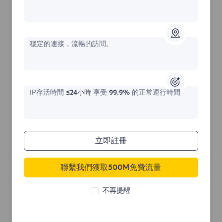
不限流量住宅代理
穩定的連接，流暢的訪問。
價格始於
$?
/天
IP存活時間
≤24小時
享受
99.9%
的正常運行時間
立即購買
立即註冊
聯繫我們獲取500M免費流量
不限流量使用
無限使用IP
不再提醒
全球超過50個地區
隨機國家
真實動態住宅代理