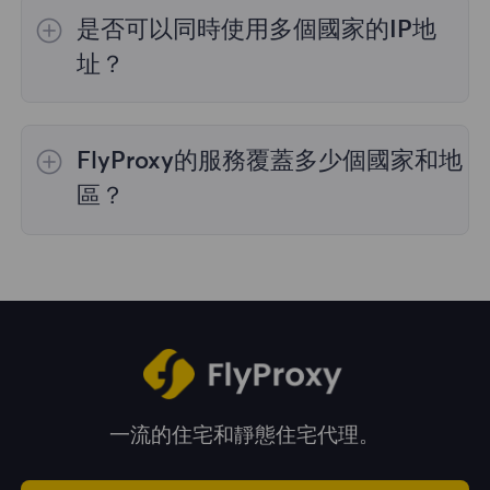
的IP選擇；
不限流量套餐
不支持指定國家/地區
是否可以同時使用多個國家的IP地
的代理選擇；
靜態住宅代理
提供36個國家的代
理，購買時您可以選擇所需的國家。
址？
是的，您可以同時使用來自多個國家的IP地址，
這對於需要跨多個地理位置執行任務的情況非常
FlyProxy的服務覆蓋多少個國家和地
有用。您可以在管理面板中自由選擇和切換不同
國家的IP地址。
區？
我們的服務覆蓋全球195多個國家和地區，爲您
提供廣泛的地理位置選擇。
一流的住宅和靜態住宅代理。