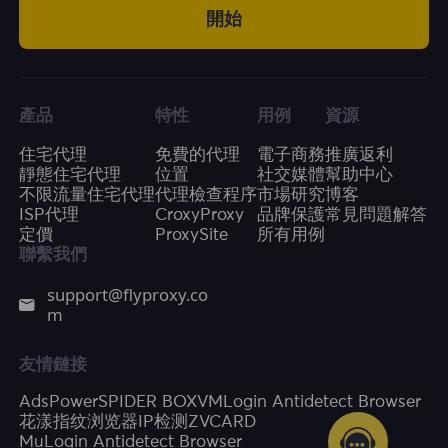
開始
產品
特性
用例
資源
住宅代理
免費的代理
電子商務
推廣返利
靜態住宅代理
位置
社交媒體
幫助中心
不限流量住宅代理
代理檢查程序
市場研究
博客
ISP代理
CroxyProxy
品牌保護
常見問題解答
定價
ProxySite
所有用例
聯繫我們
support@flyproxy.co
m
友情鏈接
AdsPower
SPIDER BOX
VMLogin Antidetect Browser
花漾指纹浏览器
IP检测
ZVCARD
MuLogin Antidetect Browser