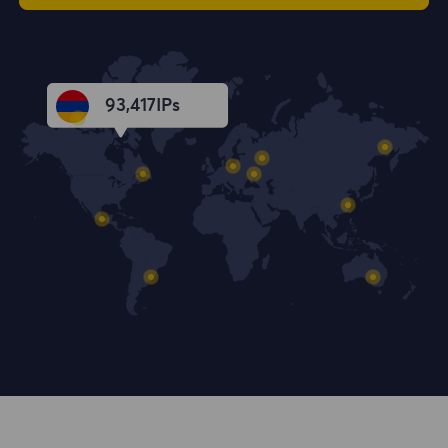
93,418
IPs