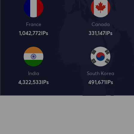
France
Canada
1,042,773
IPs
331,148
IPs
India
South Korea
4,322,534
IPs
491,672
IPs