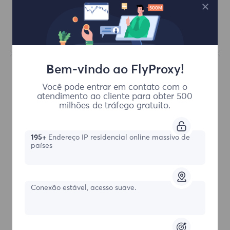
HTTP(S)/SOCKS5
Saber mais
Bem-vindo ao FlyProxy!
Você pode entrar em contato com o
atendimento ao cliente para obter 500
milhões de tráfego gratuito.
Proxies Residenciais Ilimitados
195+
Endereço IP residencial online massivo de
países
Formulário inicial
Conexão estável, acesso suave.
$?
/Dia