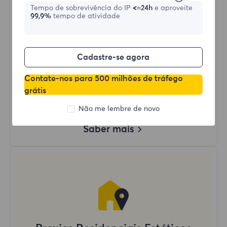
Tempo de sobrevivência do IP
<=24h
e aproveite
99,9%
tempo de atividade
Comprar agora
Uso de Dados Ilimitado
Cadastre-se agora
Uso Ilimitado de IP
Mais de 50 regiões ao redor do mundo
Contate-nos para 500 milhões de tráfego
País Aleatório
grátis
Proxy Residencial Dinâmico Real
Não me lembre de novo
Saber mais