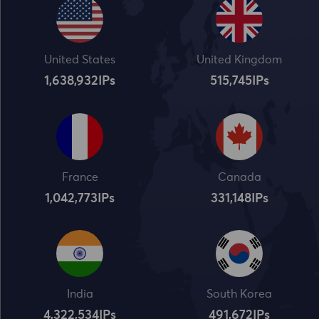
United States
United Kingdom
1,638,932
IPs
515,745
IPs
France
Canada
1,042,773
IPs
331,148
IPs
India
South Korea
4,322,534
IPs
491,672
IPs