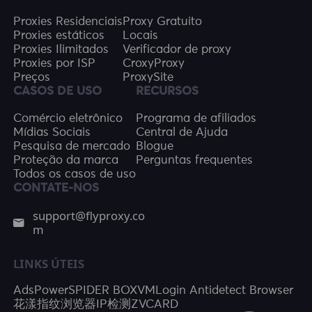
Proxies Residenciais
Proxy Gratuito
Proxies estáticos
Locais
Proxies Ilimitados
Verificador de proxy
Proxies por ISP
CroxyProxy
Preços
ProxySite
CASOS DE USO
RECURSOS
Comércio eletrônico
Programa de afiliados
Mídias Sociais
Central de Ajuda
Pesquisa de mercado
Blogue
Proteção da marca
Perguntas frequentes
Todos os casos de uso
CONTATE-NOS
support@flyproxy.co
m
LINKS ÚTEIS
AdsPower
SPIDER BOX
VMLogin Antidetect Browser
花漾指纹浏览器
IP检测
ZVCARD