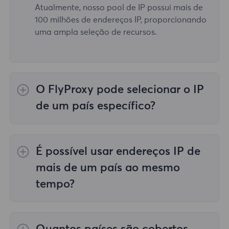
Atualmente, nosso pool de IP possui mais de
100 milhões de endereços IP, proporcionando
uma ampla seleção de recursos.
O FlyProxy pode selecionar o IP
de um país específico?
Sim, o
Proxies residenciais rotativos
fornecer
seleção de IP para 195 países/regiões em
É possível usar endereços IP de
todo o mundo;
Proxies residenciais ilimitados
não apoia a seleção de representantes para
mais de um país ao mesmo
países/regiões específicos;
Proxies
tempo?
residenciais estáticos
fornece proxies para
proxies de 36 países, e você pode selecionar
Sim, você pode usar endereços IP de mais de
o país desejado no momento da compra.
um país ao mesmo tempo, o que é muito útil