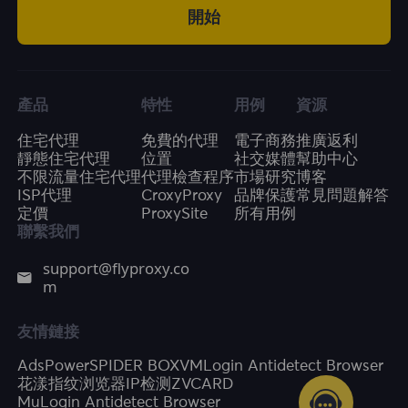
開始
產品
特性
用例
資源
住宅代理
免費的代理
電子商務
推廣返利
靜態住宅代理
位置
社交媒體
幫助中心
不限流量住宅代理
代理檢查程序
市場研究
博客
ISP代理
CroxyProxy
品牌保護
常見問題解答
定價
ProxySite
所有用例
聯繫我們
support@flyproxy.co
m
友情鏈接
AdsPower
SPIDER BOX
VMLogin Antidetect Browser
花漾指纹浏览器
IP检测
ZVCARD
MuLogin Antidetect Browser