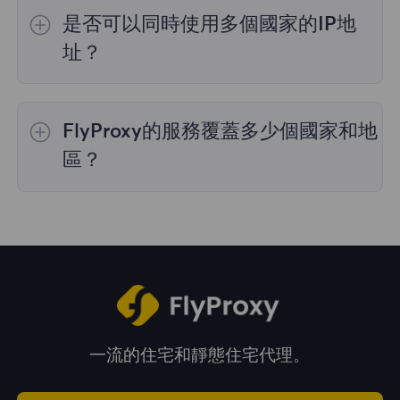
的IP選擇；
不限流量套餐
不支持指定國家/地區
是否可以同時使用多個國家的IP地
的代理選擇；
靜態住宅代理
提供36個國家的代
理，購買時您可以選擇所需的國家。
址？
是的，您可以同時使用來自多個國家的IP地址，
這對於需要跨多個地理位置執行任務的情況非常
FlyProxy的服務覆蓋多少個國家和地
有用。您可以在管理面板中自由選擇和切換不同
國家的IP地址。
區？
我們的服務覆蓋全球195多個國家和地區，爲您
提供廣泛的地理位置選擇。
一流的住宅和靜態住宅代理。