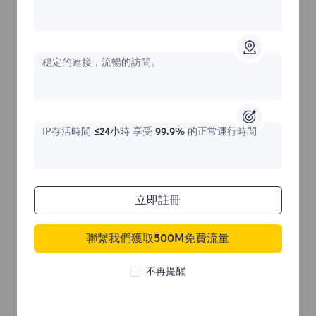
不限流量住宅代理
穩定的連接，流暢的訪問。
價格始於
$?
/天
IP存活時間
≤24小時
享受
99.9%
的正常運行時間
立即購買
立即註冊
聯繫我們獲取500M免費流量
不限流量使用
無限使用IP
不再提醒
全球超過50個地區
隨機國家
真實動態住宅代理