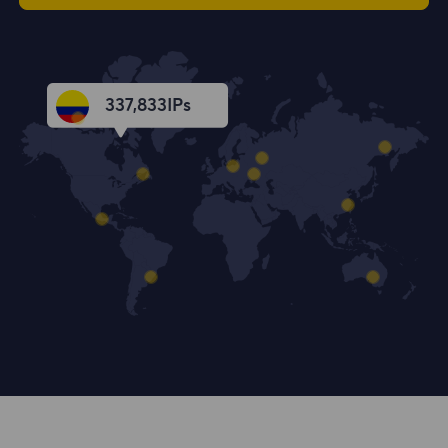
337,834
IPs