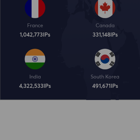
France
Canada
1,042,773
IPs
331,148
IPs
India
South Korea
4,322,534
IPs
491,672
IPs