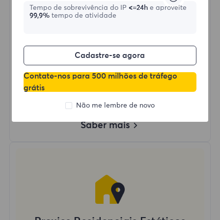
Tempo de sobrevivência do IP
<=24h
e aproveite
99,9%
tempo de atividade
Comprar agora
Uso de Dados Ilimitado
Cadastre-se agora
Uso Ilimitado de IP
Mais de 50 regiões ao redor do mundo
Contate-nos para 500 milhões de tráfego
País Aleatório
grátis
Proxy Residencial Dinâmico Real
Não me lembre de novo
Saber mais