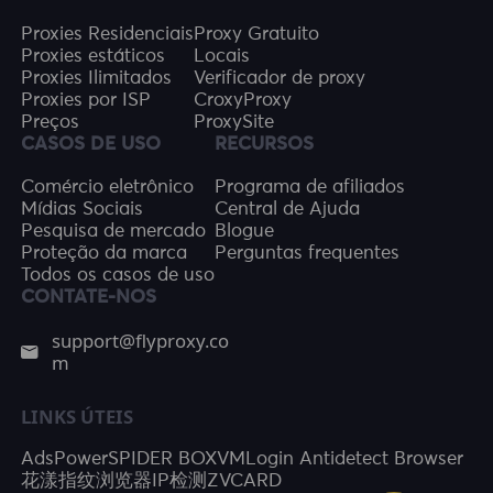
Proxies Residenciais
Proxy Gratuito
Proxies estáticos
Locais
Proxies Ilimitados
Verificador de proxy
Proxies por ISP
CroxyProxy
Preços
ProxySite
CASOS DE USO
RECURSOS
Comércio eletrônico
Programa de afiliados
Mídias Sociais
Central de Ajuda
Pesquisa de mercado
Blogue
Proteção da marca
Perguntas frequentes
Todos os casos de uso
CONTATE-NOS
support@flyproxy.co
m
LINKS ÚTEIS
AdsPower
SPIDER BOX
VMLogin Antidetect Browser
花漾指纹浏览器
IP检测
ZVCARD