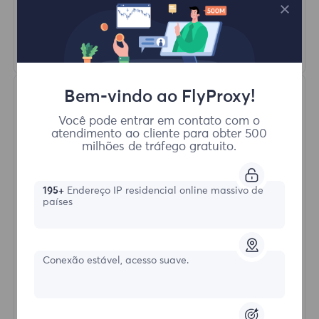
HTTP(S)/SOCKS5
Saber mais
Bem-vindo ao FlyProxy!
Você pode entrar em contato com o
atendimento ao cliente para obter 500
milhões de tráfego gratuito.
Proxies Residenciais Ilimitados
195+
Endereço IP residencial online massivo de
países
Formulário inicial
Conexão estável, acesso suave.
$?
/Dia