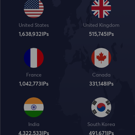
United States
United Kingdom
1,638,932
IPs
515,745
IPs
France
Canada
1,042,773
IPs
331,148
IPs
India
South Korea
4,322,534
IPs
491,672
IPs