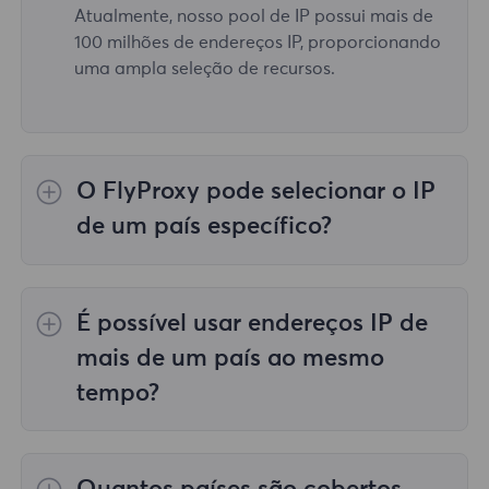
Atualmente, nosso pool de IP possui mais de
100 milhões de endereços IP, proporcionando
uma ampla seleção de recursos.
O FlyProxy pode selecionar o IP
de um país específico?
Sim, o
Proxies residenciais rotativos
fornecer
seleção de IP para 195 países/regiões em
É possível usar endereços IP de
todo o mundo;
Proxies residenciais ilimitados
não apoia a seleção de representantes para
mais de um país ao mesmo
países/regiões específicos;
Proxies
tempo?
residenciais estáticos
fornece proxies para
proxies de 36 países, e você pode selecionar
Sim, você pode usar endereços IP de mais de
o país desejado no momento da compra.
um país ao mesmo tempo, o que é muito útil