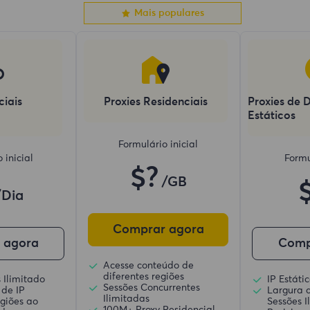
Mais populares
ciais
Proxies Residenciais
Proxies de 
Estáticos
Formulário inicial
 inicial
Formu
$?
/GB
/Dia
Comprar agora
 agora
Comp
Acesse conteúdo de
diferentes regiões
 Ilimitado
IP Estát
Sessões Concurrentes
 de IP
Largura 
Ilimitadas
giões ao
Sessões I