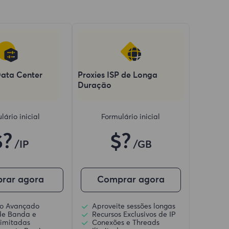
Data Center
Proxies ISP de Longa
Duração
lário inicial
Formulário inicial
$?
$?
/IP
/GB
rar agora
Comprar agora
ico Avançado
Aproveite sessões longas
de Banda e
Recursos Exclusivos de IP
limitadas
Conexões e Threads