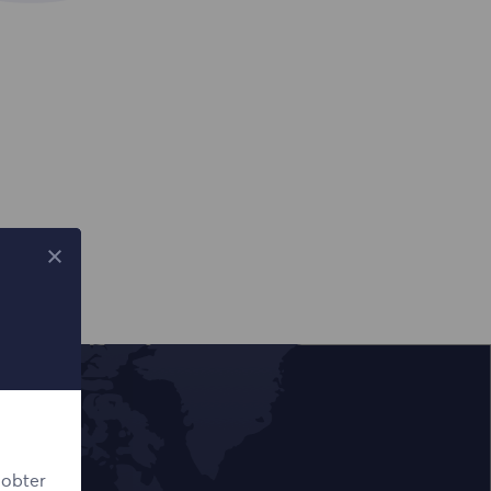
 obter