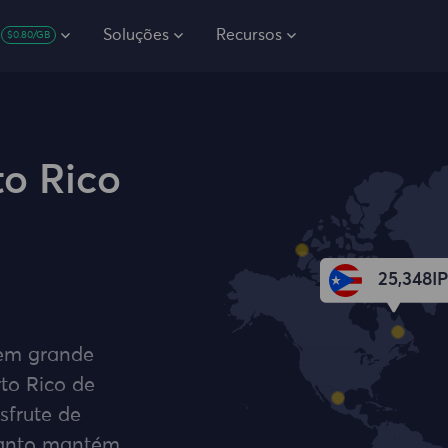
Soluções
Recursos
$0.80/GB
to Rico
25,348
IP
 em grande
rto Rico de
sfrute de
quanto mantém