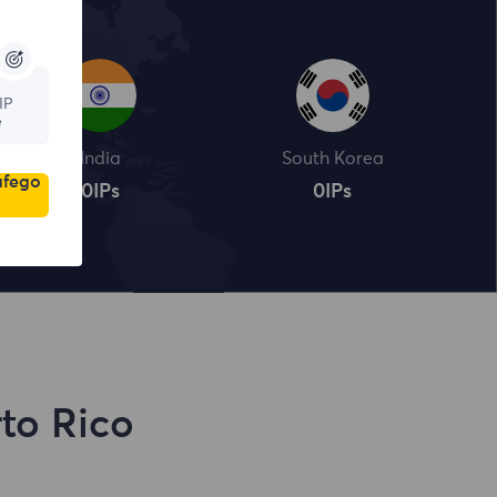
IP
e
India
South Korea
áfego
0
IPs
0
IPs
rto Rico