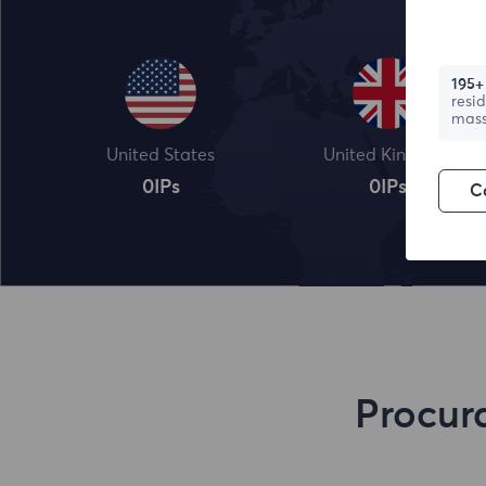
195+
resi
mass
United States
United Kingdom
0
IPs
0
IPs
C
Procura