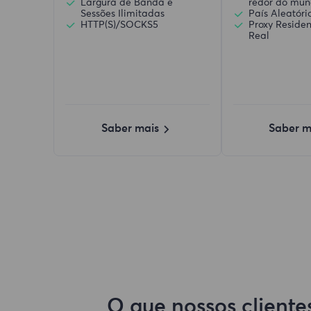
Largura de Banda e
redor do mu
Sessões Ilimitadas
País Aleatóri
HTTP(S)/SOCKS5
Proxy Reside
Real
Saber mais
Saber m
O que nossos client