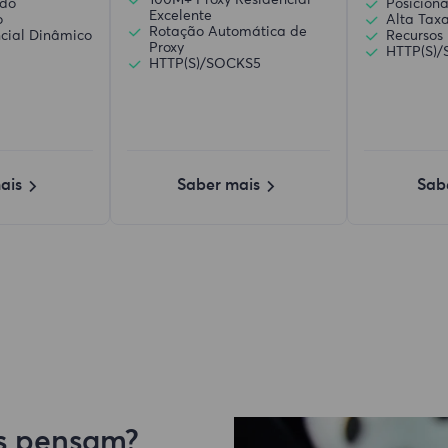
100M+ Proxy Residencial
ndo
Posicion
Excelente
o
Alta Tax
Rotação Automática de
ncial Dinâmico
Recursos 
Proxy
HTTP(S)
HTTP(S)/SOCKS5
ais
Saber mais
Sab
es pensam?