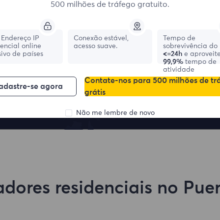
500 milhões de tráfego gratuito.
Endereço IP
Conexão estável,
Tempo de
dencial online
acesso suave.
sobrevivência do 
ivo de países
<=24h
e aproveit
99,9%
tempo de
France
Canada
atividade
Contate-nos para 500 milhões de tr
0
IPs
0
IPs
adastre-se agora
grátis
Não me lembre de novo
dores residenciais no Pue