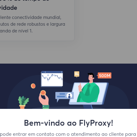
vidade
lente conectividade mundial,
utos de rede robustos e largura
anda de nível 1.
Bem-vindo ao FlyProxy!
Principais locais
pode entrar em contato com o atendimento ao cliente para