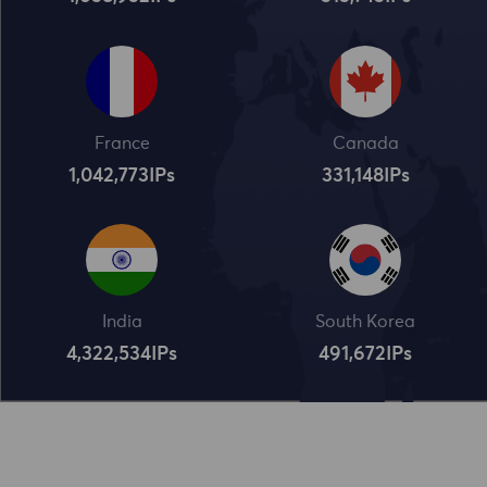
France
Canada
1,042,773
IPs
331,148
IPs
India
South Korea
4,322,534
IPs
491,672
IPs