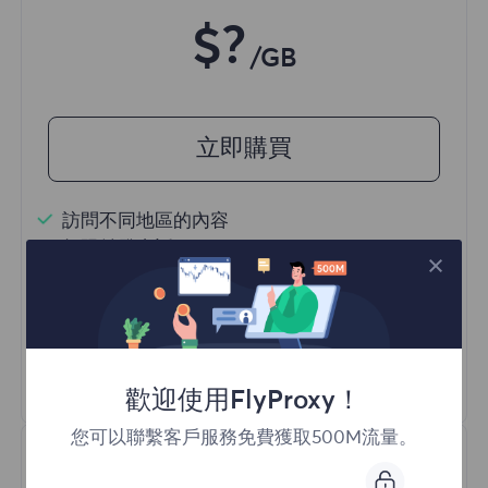
$?
/GB
立即購買
訪問不同地區的內容
無限並發會話
一億+ 優質住宅代理
自動代理輪換
HTTP(S)/SOCKS5
瞭解更多
歡迎使用FlyProxy！
您可以聯繫客戶服務免費獲取500M流量。