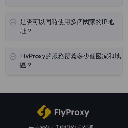
是的，
動態住宅代理
提供全球195個國家/地區
的IP選擇；
不限流量套餐
不支持指定國家/地區
是否可以同時使用多個國家的IP地
的代理選擇；
靜態住宅代理
提供36個國家的代
理，購買時您可以選擇所需的國家。
址？
是的，您可以同時使用來自多個國家的IP地址，
這對於需要跨多個地理位置執行任務的情況非常
FlyProxy的服務覆蓋多少個國家和地
有用。您可以在管理面板中自由選擇和切換不同
國家的IP地址。
區？
我們的服務覆蓋全球195多個國家和地區，爲您
提供廣泛的地理位置選擇。