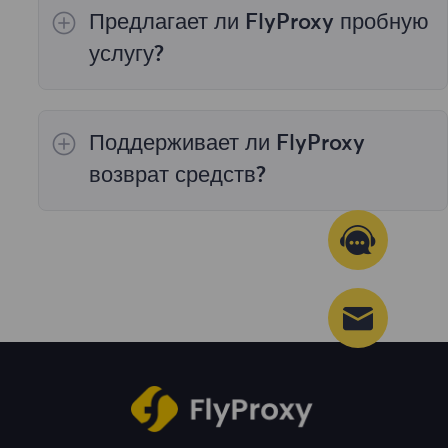
Предлагает ли FlyProxy пробную
валюте», «Другой платеж» и «Alipay Paypal».
команда обслуживания клиентов
.
услугу?
Да, наши продукты поддерживают
испытания.
Поддерживает ли FlyProxy
возврат средств?
Мы не поддерживаем возврат средств после
продажи нашей продукции.