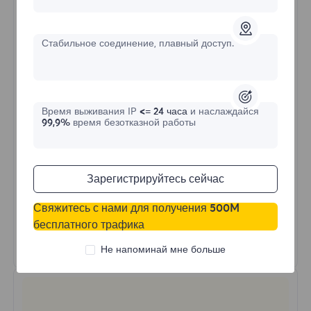
$?
/День
Стабильное соединение, плавный доступ.
Купить сейчас
Время выживания IP
<= 24 часа
и наслаждайся
Неограниченное использование трафика
99,9%
время безотказной работы
Неограниченное использование IP
Более 50 регионов по всему миру
Случайная страна
Зарегистрируйтесь сейчас
Реальный динамический резидентский
прокси
Свяжитесь с нами для получения 500M
бесплатного трафика
Узнать больше
Не напоминай мне больше