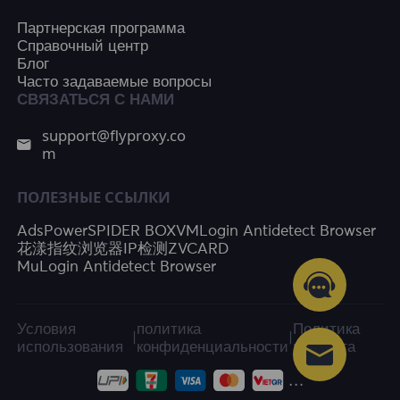
Партнерская программа
Справочный центр
Блог
Часто задаваемые вопросы
СВЯЗАТЬСЯ С НАМИ
support@flyproxy.co
m
ПОЛЕЗНЫЕ ССЫЛКИ
AdsPower
SPIDER BOX
VMLogin Antidetect Browser
花漾指纹浏览器
IP检测
ZVCARD
MuLogin Antidetect Browser
Условия
политика
Политика
|
|
использования
конфиденциальности
возврата