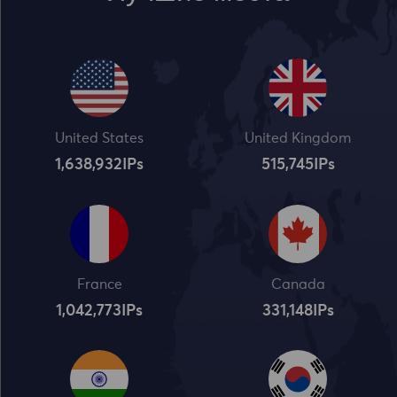
United States
United Kingdom
1,638,932
IPs
515,745
IPs
France
Canada
1,042,773
IPs
331,148
IPs