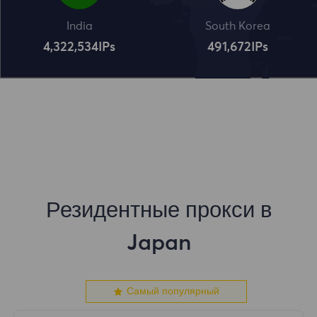
India
South Korea
4,322,534
IPs
491,672
IPs
Резидентные прокси в
Japan
Самый популярный