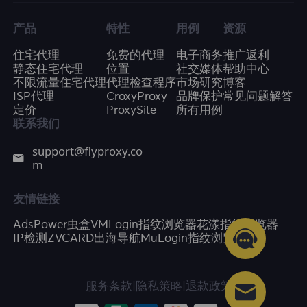
产品
特性
用例
资源
住宅代理
免费的代理
电子商务
推广返利
静态住宅代理
位置
社交媒体
帮助中心
不限流量住宅代理
代理检查程序
市场研究
博客
ISP代理
CroxyProxy
品牌保护
常见问题解答
定价
ProxySite
所有用例
联系我们
support@flyproxy.co
m
友情链接
AdsPower
虫盒
VMLogin指纹浏览器
花漾指纹浏览器
IP检测
ZVCARD出海导航
MuLogin指纹浏览器
服务条款
|
隐私策略
|
退款政策