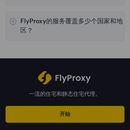
是的，您可以同时使用来自多个国家的IP地址，
这对于需要跨多个地理位置执行任务的情况非常
FlyProxy的服务覆盖多少个国家和地
有用。您可以在管理面板中自由选择和切换不同
国家的IP地址。
区？
我们的服务覆盖全球195多个国家和地区，为您
提供广泛的地理位置选择。
一流的住宅和静态住宅代理。
开始