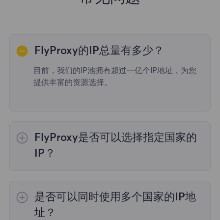
FlyProxy的IP总量有多少？
目前，我们的IP池拥有超过一亿个IP地址，为您
提供丰富的资源选择。
FlyProxy是否可以选择指定国家的
IP？
是的，
动态住宅代理
提供全球195个国家/地区
的IP选择；
不限流量套餐
不支持指定国家/地区
是否可以同时使用多个国家的IP地
的代理选择；
静态住宅代理
提供36个国家的代
理，购买时您可以选择所需的国家。
址？