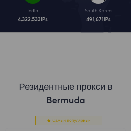
India
South Korea
4,322,534
IPs
491,672
IPs
Резидентные прокси в
Bermuda
Самый популярный