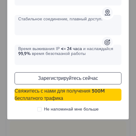
$?
/День
Стабильное соединение, плавный доступ.
Купить сейчас
Время выживания IP
<= 24 часа
и наслаждайся
Неограниченное использование трафика
99,9%
время безотказной работы
Неограниченное использование IP
Более 50 регионов по всему миру
Случайная страна
Зарегистрируйтесь сейчас
Реальный динамический резидентский
прокси
Свяжитесь с нами для получения 500M
бесплатного трафика
Узнать больше
Не напоминай мне больше