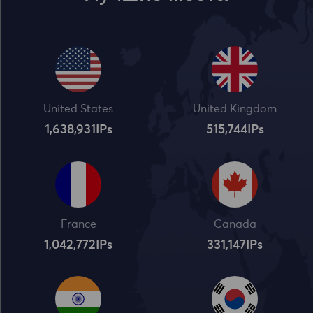
United States
United Kingdom
1,638,932
IPs
515,745
IPs
France
Canada
1,042,773
IPs
331,148
IPs