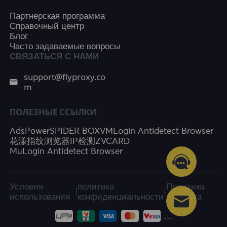
Партнерская программа
Справочный центр
Блог
Часто задаваемые вопросы
СВЯЗАТЬСЯ С НАМИ
support@flyproxy.co
m
ПОЛЕЗНЫЕ ССЫЛКИ
AdsPower
SPIDER BOX
VMLogin Antidetect Browser
花漾指纹浏览器
IP检测
ZVCARD
MuLogin Antidetect Browser
Условия
политика
Политика
|
|
использования
конфиденциальности
возврата