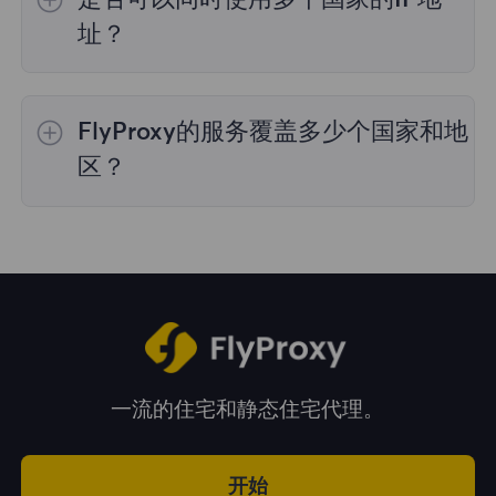
理，购买时您可以选择所需的国家。
址？
是的，您可以同时使用来自多个国家的IP地址，
这对于需要跨多个地理位置执行任务的情况非常
FlyProxy的服务覆盖多少个国家和地
有用。您可以在管理面板中自由选择和切换不同
国家的IP地址。
区？
我们的服务覆盖全球195多个国家和地区，为您
提供广泛的地理位置选择。
一流的住宅和静态住宅代理。
开始