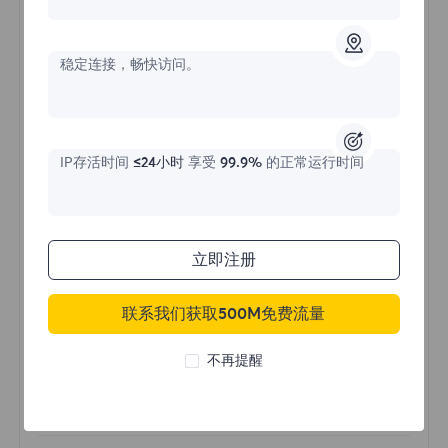
不限流量住宅代理
稳定连接，畅快访问。
价格始于
$?
/天
IP存活时间
≤24小时
享受
99.9%
的正常运行时间
立即购买
立即注册
不限流量使用
联系我们获取500M免费流量
无限使用IP
全球超过50个地区
不再提醒
随机国家
真实动态住宅代理