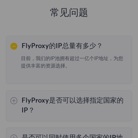
常见问题
FlyProxy的IP总量有多少？
目前，我们的IP池拥有超过一亿个IP地址，为您
提供丰富的资源选择。
FlyProxy是否可以选择指定国家的
IP？
是的，
动态住宅代理
提供全球195个国家/地区
的IP选择；
不限流量套餐
不支持指定国家/地区
是否可以同时使用多个国家的IP地
的代理选择；
静态住宅代理
提供36个国家的代