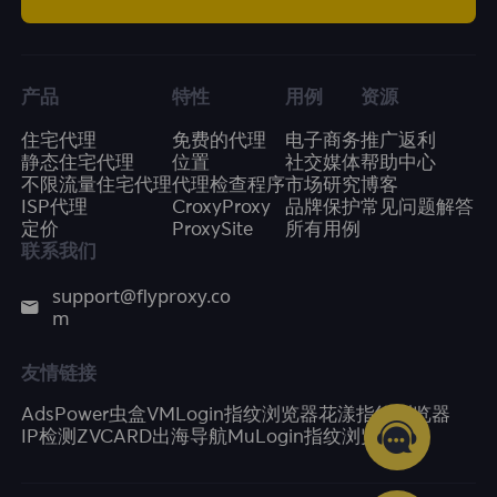
产品
特性
用例
资源
住宅代理
免费的代理
电子商务
推广返利
静态住宅代理
位置
社交媒体
帮助中心
不限流量住宅代理
代理检查程序
市场研究
博客
ISP代理
CroxyProxy
品牌保护
常见问题解答
定价
ProxySite
所有用例
联系我们
support@flyproxy.co
m
友情链接
AdsPower
虫盒
VMLogin指纹浏览器
花漾指纹浏览器
IP检测
ZVCARD出海导航
MuLogin指纹浏览器