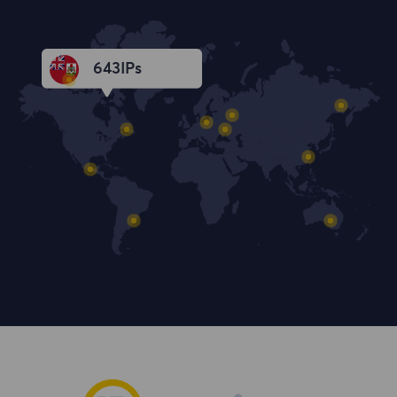
643
IPs