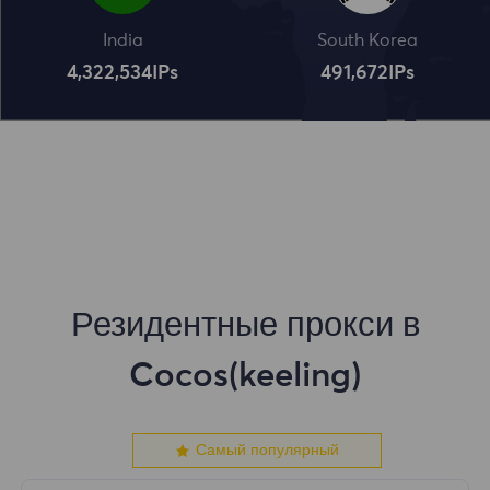
India
South Korea
4,322,534
IPs
491,672
IPs
Резидентные прокси в
Cocos(keeling)
Самый популярный