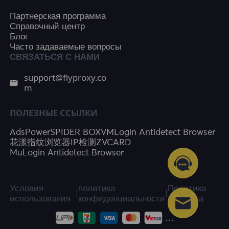
Партнерская программа
Справочный центр
Блог
Часто задаваемые вопросы
СВЯЗАТЬСЯ С НАМИ
support@flyproxy.co
m
ПОЛЕЗНЫЕ ССЫЛКИ
AdsPower
SPIDER BOX
VMLogin Antidetect Browser
花漾指纹浏览器
IP检测
ZVCARD
MuLogin Antidetect Browser
Условия
политика
Политика
|
|
использования
конфиденциальности
возврата