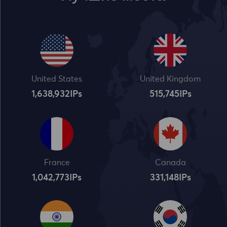
United States
United Kingdom
1,638,932
IPs
515,745
IPs
France
Canada
1,042,773
IPs
331,148
IPs