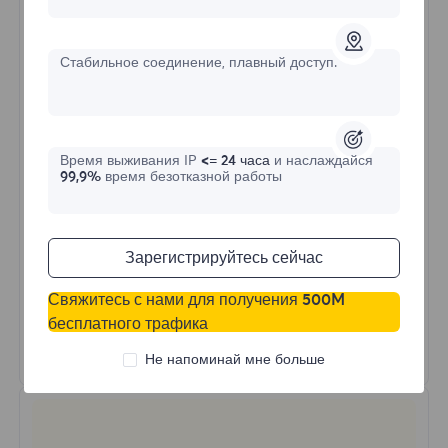
$?
/День
Стабильное соединение, плавный доступ.
Купить сейчас
Время выживания IP
<= 24 часа
и наслаждайся
Неограниченное использование трафика
99,9%
время безотказной работы
Неограниченное использование IP
Более 50 регионов по всему миру
Случайная страна
Зарегистрируйтесь сейчас
Реальный динамический резидентский
прокси
Свяжитесь с нами для получения 500M
бесплатного трафика
Узнать больше
Не напоминай мне больше