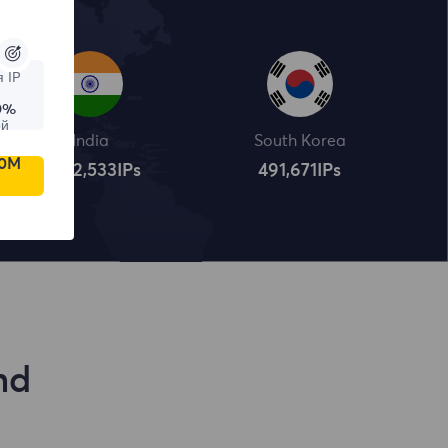
 IP
9%
ой
India
South Korea
00M
4,322,534
IPs
491,672
IPs
nd