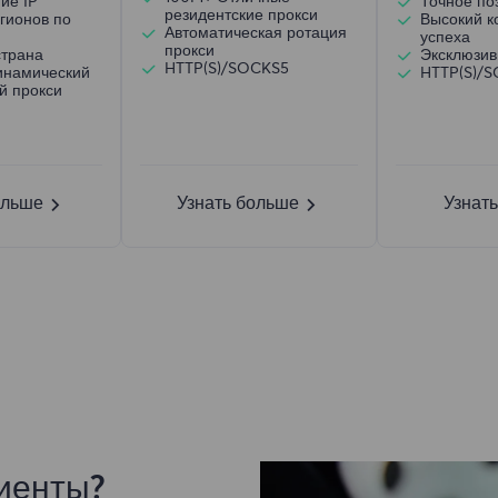
ие IP
Точное по
резидентские прокси
гионов по
Высокий 
Автоматическая ротация
успеха
прокси
страна
Эксклюзив
HTTP(S)/SOCKS5
инамический
HTTP(S)/
й прокси
ольше
Узнать больше
Узнат
иенты?