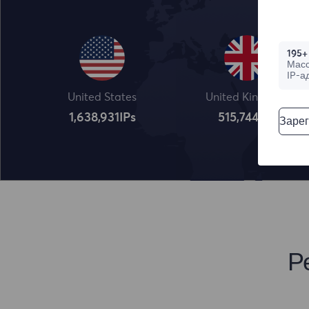
195+
Мас
IP-а
United States
United Kingdom
1,638,932
IPs
515,745
IPs
Зарег
Р