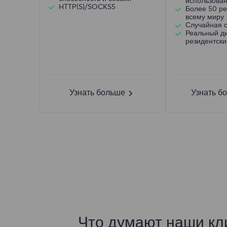
использован
HTTP(S)/SOCKS5
Более 50 ре
всему миру
Случайная 
Реальный д
резидентски
Узнать больше
Узнать б
Что думают наши кл