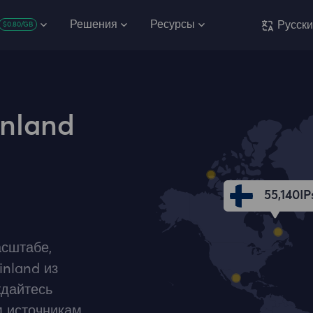
Решения
Ресурсы
Русск
$0.80/GB
nland
55,140
IP
сштабе,
inland из
ждайтесь
 источникам,