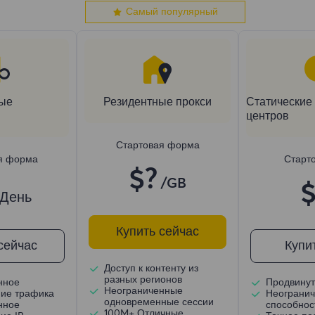
Самый популярный
ые
Резидентные прокси
Статические 
центров
Стартовая форма
я форма
Старт
$?
/GB
$
/День
Купить сейчас
сейчас
Купи
Доступ к контенту из
разных регионов
нное
Продвинут
Неограниченные
ние трафика
Неогранич
одновременные сессии
нное
способнос
100M+ Отличные