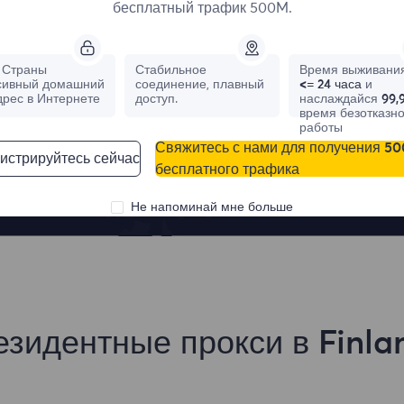
бесплатный трафик 500M.
Страны
Стабильное
Время выживания
сивный домашний
соединение, плавный
<= 24 часа
и
дрес в Интернете
доступ.
наслаждайся
99,
время безотказн
France
Canada
работы
Свяжитесь с нами для получения 5
1,042,773
IPs
331,148
IPs
истрируйтесь сейчас
бесплатного трафика
Не напоминай мне больше
езидентные прокси в Finla