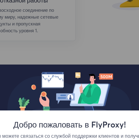
отказной работы
восходное соединение по
му миру, надежные сетевые
укты и пропускная
обность уровня 1.
Добро пожаловать в FlyProxy!
Лучшие места
 можете связаться со службой поддержки клиентов и получ