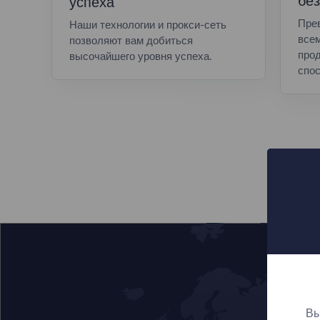
без
успеха
Пре
Наши технологии и прокси-сеть
все
позволяют вам добиться
прод
высочайшего уровня успеха.
спос
Вы