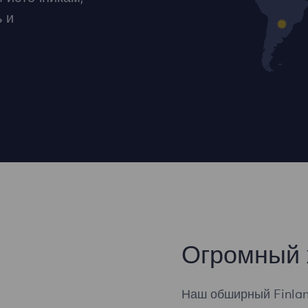
 и
Огромный 
Наш обширный Finlan