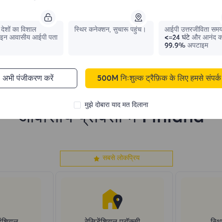
1,042,773
IPs
331,148
IPs
देशों का विशाल
स्थिर कनेक्शन, सुचारू पहुंच।
आईपी ​​उत्तरजीविता सम
इन आवासीय आईपी पता
<=24 घंटे
और आनंद क
99.9%
अपटाइम
अभी पंजीकरण करें
500M निःशुल्क ट्रैफ़िक के लिए हमसे संपर्क 
मुझे दोबारा याद मत दिलाना
आवासीय प्रॉक्सी में Finland
सबसे लोकप्रिय
ेंशियल
रेसिडेंशियल प्रॉक्सी
स्थि