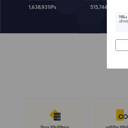
1,638,932
IPs
515,745
IPs
195+
ऑनला
स्थिर रेसिडेंशियल
असीमित रेसिड