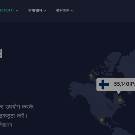
समाधान
संसाधन
$0.80/GB
d
55,140
IP
 का उपयोग करके,
 इकट्‍ठा करें।
ািাৱেন