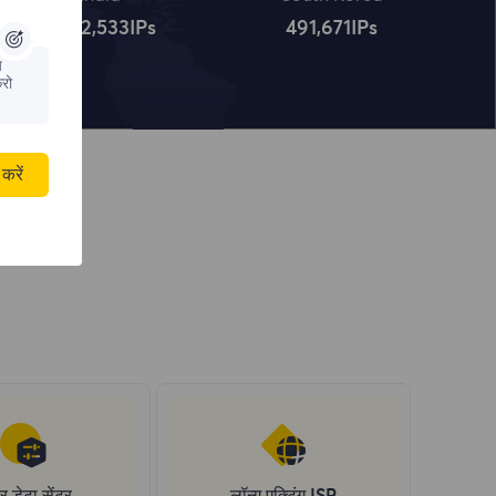
4,322,534
IPs
491,672
IPs
य
रो
करें
र डेटा सेंटर
लॉन्ग एक्टिंग ISP