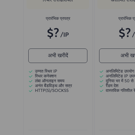
प्रारंभिक प्रपत्र
प्रारंभिक प
$?
$?
/IP
अभी खरीदें
अभी खरी
उन्नत स्थिर IP
अनलिमिटेड उपयोग 
स्थिर कनेक्शन
अनलिमिटेड IP उप
लंबा ऑनलाइन समय
दुनिया भर में 50 से 
अनंत बैंडविड्थ और सत्र
रैंडम देश
HTTP(S)/SOCKS5
वास्तविक गतिशील रे