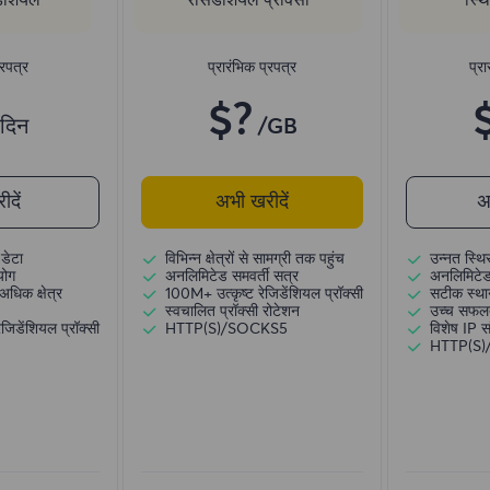
्रपत्र
प्रारंभिक प्रपत्र
प्रा
$?
/दिन
/GB
दें
अभी खरीदें
अ
डेटा
विभिन्न क्षेत्रों से सामग्री तक पहुंच
उन्नत स्थि
योग
अनलिमिटेड समवर्ती सत्र
अनलिमिटेड
अधिक क्षेत्र
100M+ उत्कृष्ट रेजिडेंशियल प्रॉक्सी
सटीक स्थान
स्वचालित प्रॉक्सी रोटेशन
उच्च सफल
जिडेंशियल प्रॉक्सी
HTTP(S)/SOCKS5
विशेष IP 
HTTP(S