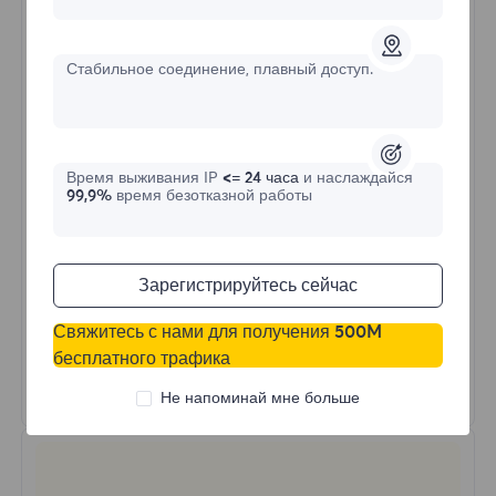
$?
/День
Стабильное соединение, плавный доступ.
Купить сейчас
Время выживания IP
<= 24 часа
и наслаждайся
Неограниченное использование трафика
99,9%
время безотказной работы
Неограниченное использование IP
Более 50 регионов по всему миру
Случайная страна
Зарегистрируйтесь сейчас
Реальный динамический резидентский
прокси
Свяжитесь с нами для получения 500M
бесплатного трафика
Узнать больше
Не напоминай мне больше