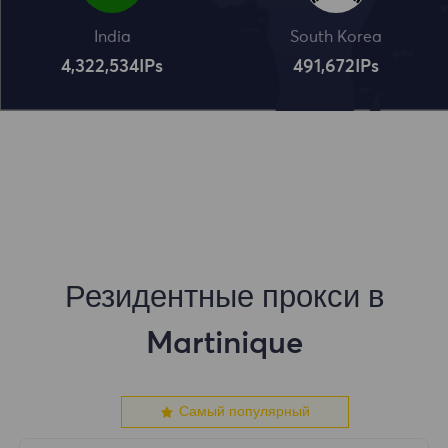
India
South Korea
4,322,534
IPs
491,672
IPs
Резидентные прокси в
Martinique
Самый популярный