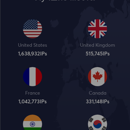
United States
United Kingdom
1,638,932
IPs
515,745
IPs
France
Canada
1,042,773
IPs
331,148
IPs