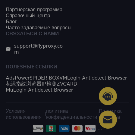
Партнерская программа
Справочный центр
Блог
Часто задаваемые вопросы
СВЯЗАТЬСЯ С НАМИ
support@flyproxy.co
m
ПОЛЕЗНЫЕ ССЫЛКИ
AdsPower
SPIDER BOX
VMLogin Antidetect Browser
花漾指纹浏览器
IP检测
ZVCARD
MuLogin Antidetect Browser
Условия
политика
Политика
|
|
использования
конфиденциальности
возврата