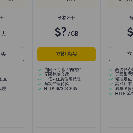
于
价格始于
$?
$
/天
/GB
购买
立即购买
立
访问不同地区的内容
高级静态I
无限并发会话
无限带宽
地区
一亿+ 优质住宅代理
精准定位
自动代理轮换
高成功率
代理
HTTP(S)/SOCKS5
独享IP资
HTTP(S)