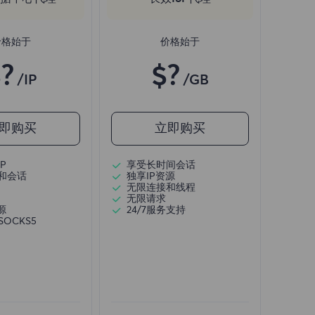
价格始于
价格始于
?
$?
/IP
/GB
即购买
立即购买
P
享受长时间会话
和会话
独享IP资源
无限连接和线程
无限请求
源
24/7服务支持
/SOCKS5