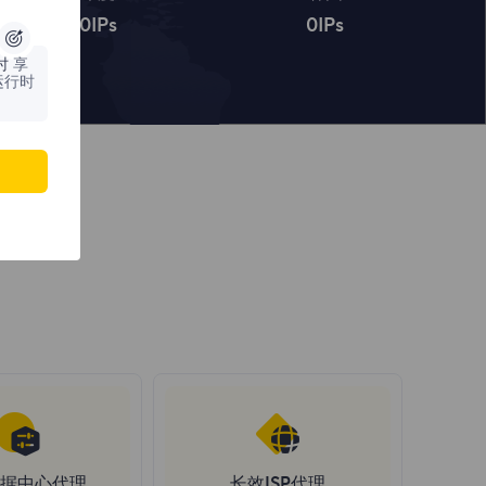
0
IPs
0
IPs
时
享
运行时
据中心代理
长效ISP代理