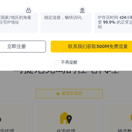
0
IPs
0
IPs
国家/地区的海量
稳定连接，畅快访问。
IP存活时间
≤24小
住宅IP地址
受
99.9%
的正常
间
立即注册
联系我们获取500M免费流量
不再提醒
马提尼克岛的住宅代理
最受欢迎的
住宅代理
住宅代理
静态数