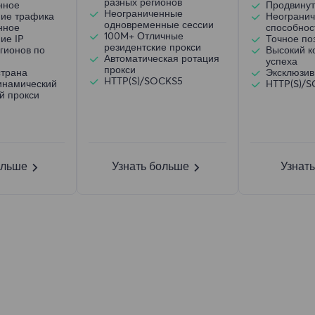
разных регионов
нное
Продвинут
Неограниченные
ние трафика
Неогранич
одновременные сессии
нное
способнос
100M+ Отличные
ие IP
Точное по
резидентские прокси
гионов по
Высокий 
Автоматическая ротация
успеха
прокси
страна
Эксклюзив
HTTP(S)/SOCKS5
инамический
HTTP(S)/
й прокси
ольше
Узнать больше
Узнат