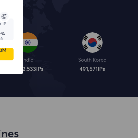
 IP
9%
ой
00M
India
South Korea
4,322,534
IPs
491,672
IPs
ines