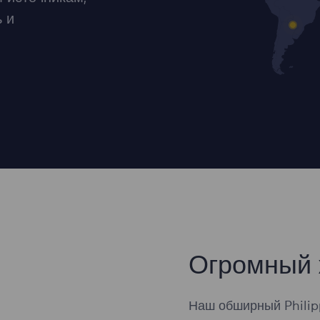
 и
Огромный 
Наш обширный Philip