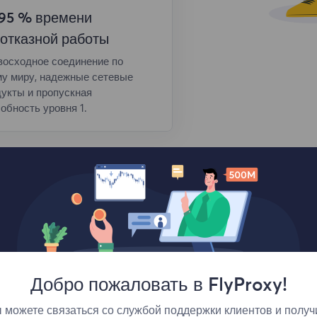
,95 % времени
отказной работы
восходное соединение по
му миру, надежные сетевые
укты и пропускная
обность уровня 1.
Добро пожаловать в FlyProxy!
 можете связаться со службой поддержки клиентов и получ