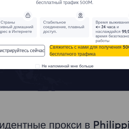
бесплатный трафик 500M.
Лучшие места
Страны
Стабильное
Время выживания
сивный домашний
соединение, плавный
<= 24 часа
и
дрес в Интернете
доступ.
наслаждайся
99,
время безотказн
работы
Свяжитесь с нами для получения 5
истрируйтесь сейчас
бесплатного трафика
France
Canada
1,042,773
IPs
331,148
IPs
Не напоминай мне больше
идентные прокси в Philipp