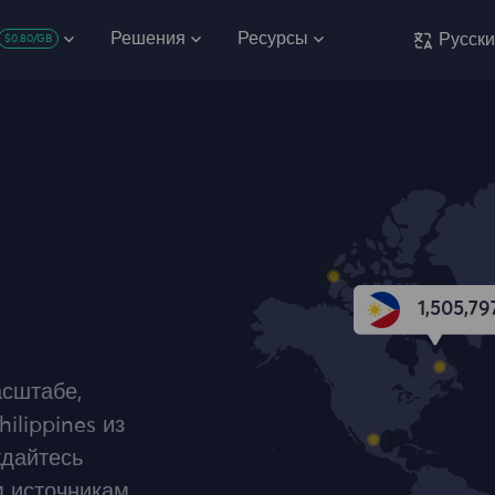
Решения
Ресурсы
Русск
$0.80/GB
1,505,79
сштабе,
ilippines из
ждайтесь
 источникам,