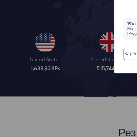
195+
Мас
IP-а
Зарег
United States
United Kingdom
1,638,932
IPs
515,745
IPs
Рез