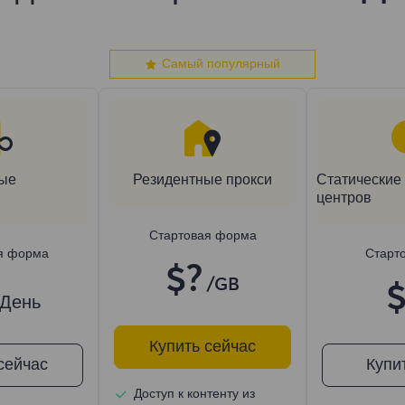
Самый популярный
ые
Резидентные прокси
Статические 
центров
Стартовая форма
я форма
Старт
$?
/GB
$
/День
Купить сейчас
сейчас
Купи
Доступ к контенту из