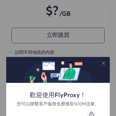
$?
/GB
立即購買
訪問不同地區的內容
無限並發會話
一億+ 優質住宅代理
自動代理輪換
HTTP(S)/SOCKS5
瞭解更多
歡迎使用FlyProxy！
您可以聯繫客戶服務免費獲取500M流量。