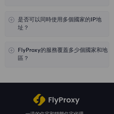
是的，
動態住宅代理
提供全球195個國家/地區
的IP選擇；
不限流量套餐
不支持指定國家/地區
是否可以同時使用多個國家的IP地
的代理選擇；
靜態住宅代理
提供36個國家的代
理，購買時您可以選擇所需的國家。
址？
是的，您可以同時使用來自多個國家的IP地址，
這對於需要跨多個地理位置執行任務的情況非常
FlyProxy的服務覆蓋多少個國家和地
有用。您可以在管理面板中自由選擇和切換不同
國家的IP地址。
區？
我們的服務覆蓋全球195多個國家和地區，爲您
提供廣泛的地理位置選擇。