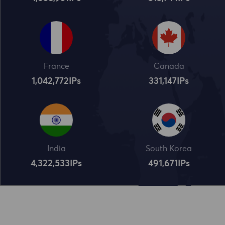
France
Canada
1,042,773
IPs
331,148
IPs
India
South Korea
4,322,534
IPs
491,672
IPs