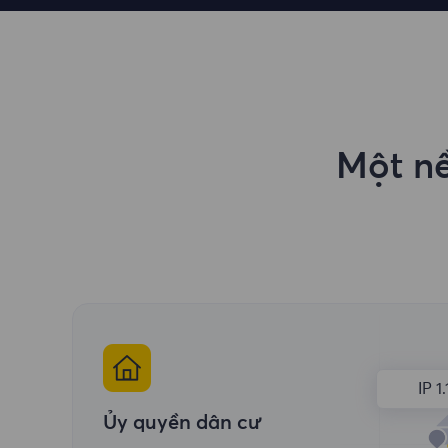
Một nề
IP 1.
Ủy quyền dân cư