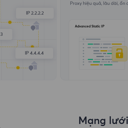
Proxy hiệu quả, lâu dài, ổn 
IP 2.2.2.2
Advanced Static IP
.3
IP 4.4.4.4
Mạng lưới