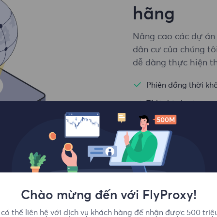
hãng
Nâng cao các dự án 
dân cư của chúng tô
dễ dàng thực hiện th
Phiên đồng thời kh
Tỷ lệ thành công tr
Nhắm mục tiêu cấp 
Chào mừng đến với FlyProxy!
có thể liên hệ với dịch vụ khách hàng để nhận được 500 triệ