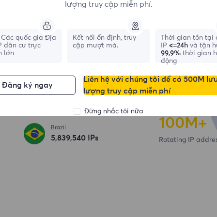
chỉ IP dân cư
lượng truy cập miễn phí.
195+
Các quốc gia Địa
Kết nối ổn định, truy
Thời gian tồn tại
IP dân cư trực
cập mượt mà.
IP
<=24h
và tận 
Country / Region
n lớn
99,9%
thời gian 
France
động
695,902
IPs
6,500+
Liên hệ với chúng tôi để có 500M lư
Đăng ký ngay
lượng truy cập miễn phí
South Korea
High speed server
328,121
IPs
Đừng nhắc tôi nữa
100
M+
Brazil
5,839,540
IPs
Rotating IP addre