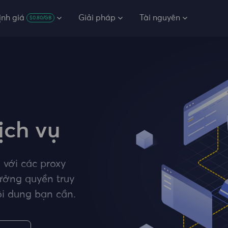
ịnh giá
Giải pháp
Tài nguyên
$0.80/GB
ịch vụ
 với các proxy
hưởng quyền truy
i dung bạn cần.