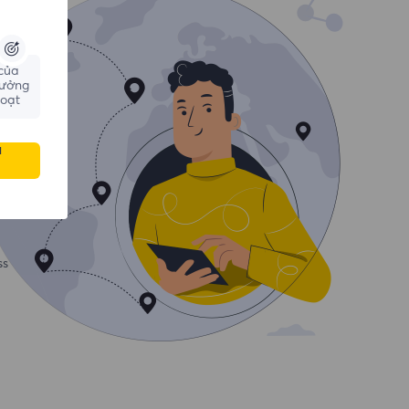
 của
hưởng
hoạt
u
ss