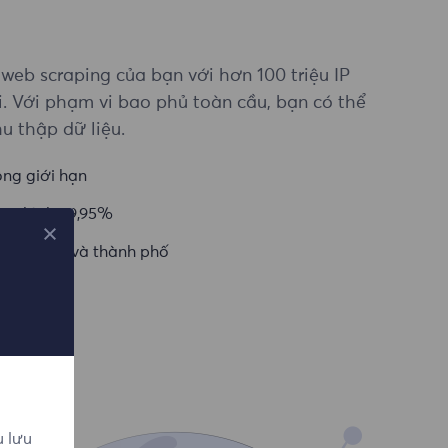
web scraping của bạn với hơn 100 triệu IP
i. Với phạm vi bao phủ toàn cầu, bạn có thể
u thập dữ liệu.
ông giới hạn
ung bình 99,95%
quốc gia và thành phố
u lưu