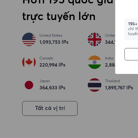
Hơn 195 quốc gia Địa 
trực tuyến lớn
195+
chỉ 
tuyế
United States
United Kingdom
1,093,753
IPs
344,186
IPs
Canada
India
220,994
IPs
2,884,673
IPs
Japan
Thailand
364,633
IPs
1,895,767
IPs
Tất cả vị trí