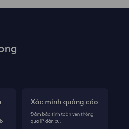
rong
u
Xác minh quảng cáo
Đảm bảo tính toàn vẹn thông
eb
qua IP dân cư.