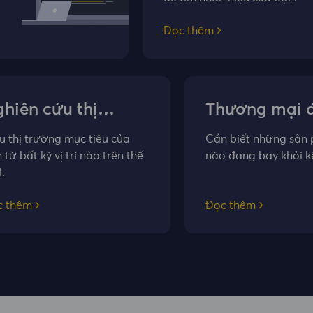
Đọc thêm
hiên cứu thị
Thương mại 
ường
tử
u thị trường mục tiêu của
Cần biết những sản
 từ bất kỳ vị trí nào trên thế
nào đang bay khỏi k
i.
c thêm
Đọc thêm