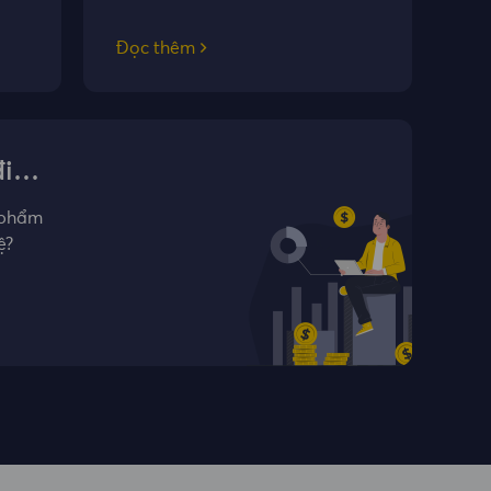
Đọc thêm
điện
 phẩm
ệ?