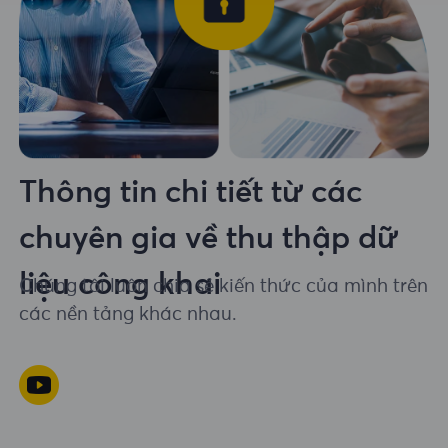
Thông tin chi tiết từ các
chuyên gia về thu thập dữ
liệu công khai
Chúng tôi luôn chia sẻ kiến ​​thức của mình trên
các nền tảng khác nhau.