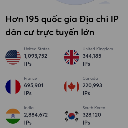
Hơn 195 quốc gia Địa chỉ IP
dân cư trực tuyến lớn
United States
United Kingdom
1,093,753
344,186
IPs
IPs
France
Canada
695,902
220,994
IPs
IPs
India
South Korea
2,884,673
328,121
IPs
IPs