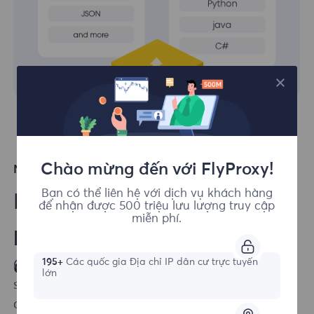
Chào mừng đến với FlyProxy!
Ngôn ngữ được hỗ trợ hàng đầu
Bạn có thể liên hệ với dịch vụ khách hàng
Dễ dàng tích hợp các giải
để nhận được 500 triệu lưu lượng truy cập
miễn phí.
pháp của chúng tôi vào dự
án của bạn
195+
Các quốc gia Địa chỉ IP dân cư trực tuyến
Chúng tôi đảm bảo rằng việc tích hợp các
lớn
sản phẩm của chúng tôi vào cơ sở hạ tầng
cạo của bạn dễ dàng nhất có thể.