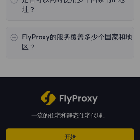
理，购买时您可以选择所需的国家。
址？
是的，您可以同时使用来自多个国家的IP地址，
这对于需要跨多个地理位置执行任务的情况非常
FlyProxy的服务覆盖多少个国家和地
有用。您可以在管理面板中自由选择和切换不同
国家的IP地址。
区？
我们的服务覆盖全球195多个国家和地区，为您
提供广泛的地理位置选择。
一流的住宅和静态住宅代理。
开始