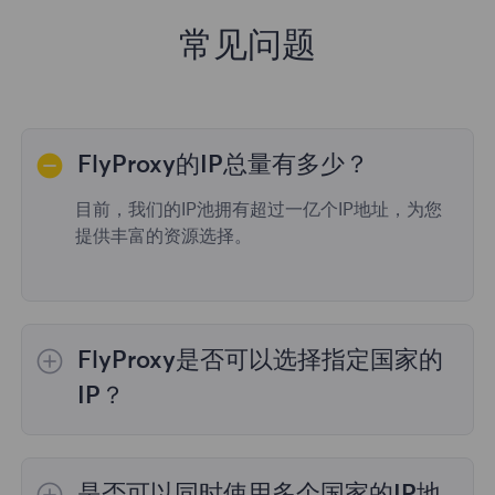
常见问题
FlyProxy的IP总量有多少？
目前，我们的IP池拥有超过一亿个IP地址，为您
提供丰富的资源选择。
FlyProxy是否可以选择指定国家的
IP？
是的，
动态住宅代理
提供全球195个国家/地区
的IP选择；
不限流量套餐
不支持指定国家/地区
是否可以同时使用多个国家的IP地
的代理选择；
静态住宅代理
提供36个国家的代