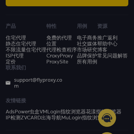
产品
特性
用例
资源
住宅代理
免费的代理
电子商务
推广返利
静态住宅代理
位置
社交媒体
帮助中心
不限流量住宅代理
代理检查程序
市场研究
博客
ISP代理
CroxyProxy
品牌保护
常见问题解答
定价
ProxySite
所有用例
联系我们
support@flyproxy.co
m
友情链接
AdsPower
虫盒
VMLogin指纹浏览器
花漾指纹浏览器
IP检测
ZVCARD出海导航
MuLogin指纹浏览器