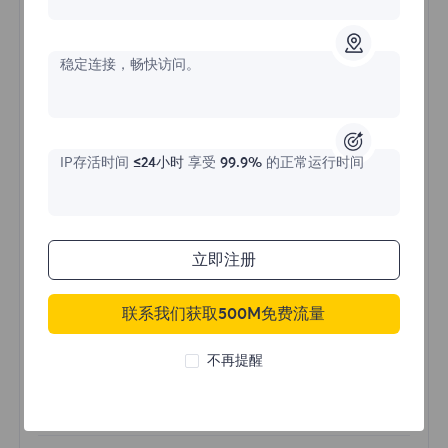
不限流量住宅代理
稳定连接，畅快访问。
价格始于
$?
/天
IP存活时间
≤24小时
享受
99.9%
的正常运行时间
立即购买
立即注册
不限流量使用
联系我们获取500M免费流量
无限使用IP
全球超过50个地区
不再提醒
随机国家
真实动态住宅代理