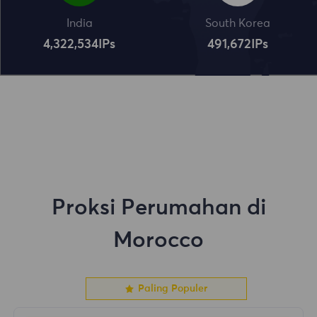
India
South Korea
4,322,534
IPs
491,672
IPs
Proksi Perumahan di
Morocco
Paling Populer