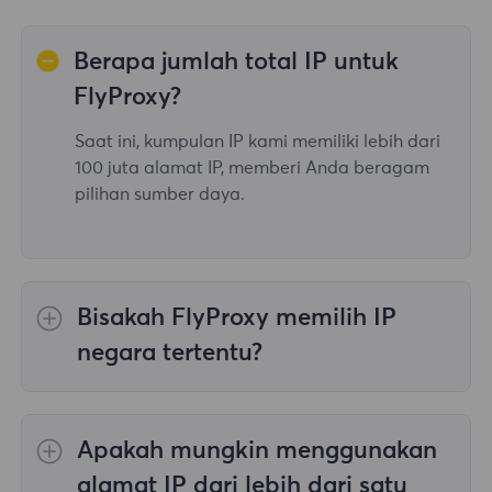
Berapa jumlah total IP untuk
FlyProxy?
Saat ini, kumpulan IP kami memiliki lebih dari
100 juta alamat IP, memberi Anda beragam
pilihan sumber daya.
Bisakah FlyProxy memilih IP
negara tertentu?
Ya, itu
Memutar Proksi Perumahan
menyediakan pilihan IP untuk 195
Apakah mungkin menggunakan
negara/wilayah di seluruh dunia;
Proksi
Perumahan Tanpa Batas
tidak mendukung
alamat IP dari lebih dari satu