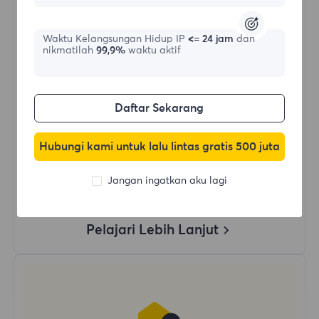
$?
/Hari
Waktu Kelangsungan Hidup IP
<= 24 jam
dan
nikmatilah
99,9%
waktu aktif
Beli Sekarang
Daftar Sekarang
Penggunaan Data Tanpa Batas
Penggunaan IP Tanpa Batas
Hubungi kami untuk lalu lintas gratis 500 juta
Lebih dari 50 wilayah di seluruh dunia
Negara Acak
Jangan ingatkan aku lagi
Proxy Residensial Dinamis Asli
Pelajari Lebih Lanjut