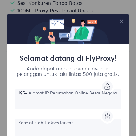
Sesi Konkuren Tanpa Batas
100M+ Proxy Residensial Unggul
Rotasi Proxy Otomatis
HTTP(S)/SOCKS5
Pelajari Lebih Lanjut
Selamat datang di FlyProxy!
Anda dapat menghubungi layanan
pelanggan untuk lalu lintas 500 juta gratis.
195+
Alamat IP Perumahan Online Besar Negara
Proksi Residensial Tak Terbatas
Bentuk awal
Koneksi stabil, akses lancar.