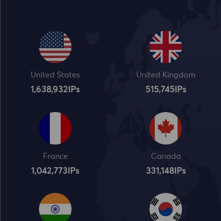
United States
United Kingdom
1,638,932
IPs
515,745
IPs
France
Canada
1,042,773
IPs
331,148
IPs