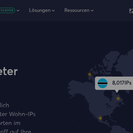
Lösungen
Ressourcen
$0.80/GB
eter
8,017
IPs
lich
ter Wohn-IPs
rten im
iff auf Ihre