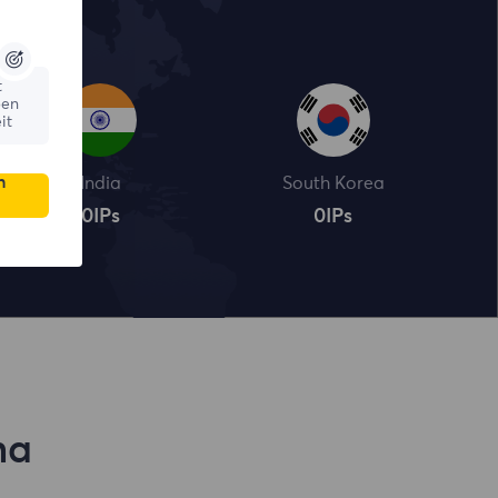
t
ßen
it
n
India
South Korea
0
IPs
0
IPs
na