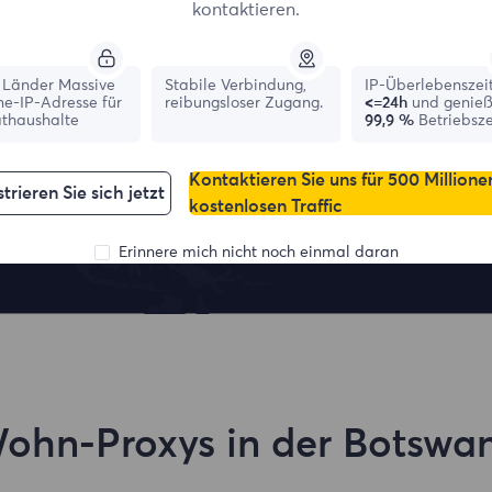
kontaktieren.
Länder Massive
Stabile Verbindung,
IP-Überlebenszei
ne-IP-Adresse für
reibungsloser Zugang.
<=24h
und genie
athaushalte
99,9 %
Betriebsze
Kontaktieren Sie uns für 500 Millione
France
Canada
trieren Sie sich jetzt
kostenlosen Traffic
0
IPs
0
IPs
Erinnere mich nicht noch einmal daran
ohn-Proxys in der Botswa