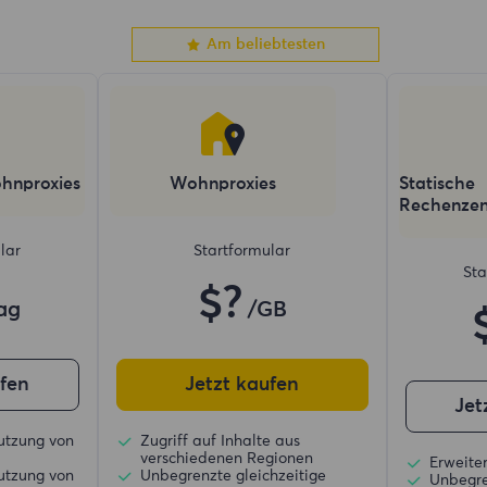
Am beliebtesten
hnproxies
Wohnproxies
Statische
Rechenzen
lar
Startformular
Sta
$?
ag
/GB
ufen
Jetzt kaufen
Jet
utzung von
Zugriff auf Inhalte aus
verschiedenen Regionen
Erweiter
utzung von
Unbegrenzte gleichzeitige
Unbegre