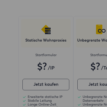
Statische Wohnproxies
Unbegrenzte Wo
Startformular
Startformu
$?
$?
/IP
/T
Jetzt kaufen
Jetzt ka
Erweiterte statische IP
Unbegrenzte N
Stabile Leitung
Datenverkehr
Lange Online-Zeit
Unbegrenzte N