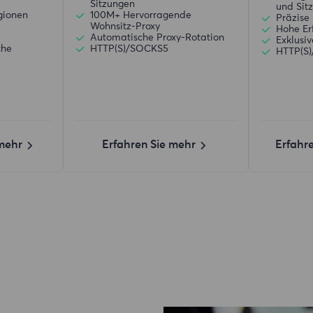
Sitzungen
und Sit
gionen
100M+ Hervorragende
Präzise 
Wohnsitz-Proxy
Hohe Er
d
Automatische Proxy-Rotation
Exklusi
che
HTTP(S)/SOCKS5
HTTP(S
 mehr
Erfahren Sie mehr
Erfahr