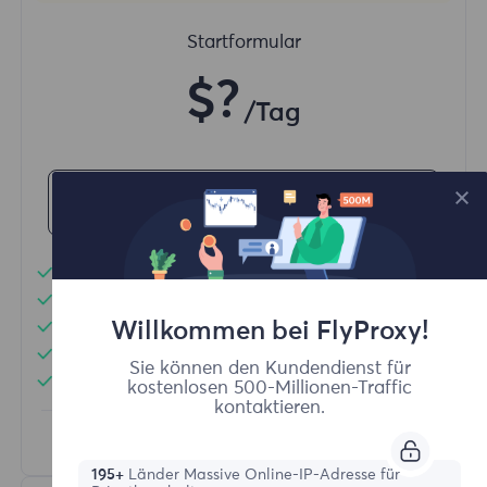
Startformular
$?
/Tag
Jetzt kaufen
Unbegrenzte Nutzung von Datenverkehr
Unbegrenzte Nutzung von IP-Adressen
Willkommen bei FlyProxy!
Mehr als 50 Regionen weltweit
Zufälliges Land
Sie können den Kundendienst für
Echte dynamische Wohnsitz-Proxy
kostenlosen 500-Millionen-Traffic
kontaktieren.
Erfahren Sie mehr
195+
Länder Massive Online-IP-Adresse für