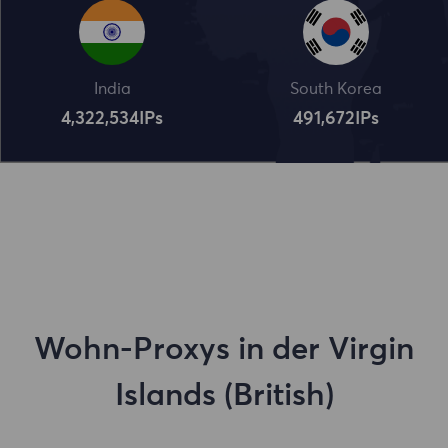
India
South Korea
4,322,534
IPs
491,672
IPs
Wohn-Proxys in der Virgin
Islands (British)