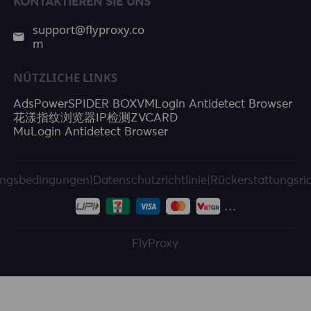
KONTAKTIEREN SIE UNS
support@flyproxy.co
m
NÜTZLICHE LINKS
AdsPower
SPIDER BOX
VMLogin Antidetect Browser
花漾指纹浏览器
IP检测
ZVCARD
MuLogin Antidetect Browser
ngsbedingungen
|
Datenschutzrichtlinie
|
Rückerstattungsric
FlyProxy