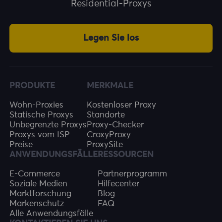
Residential-Proxys
Legen Sie los
PRODUKTE
MERKMALE
Wohn-Proxies
Kostenloser Proxy
Statische Proxys
Standorte
Unbegrenzte Proxys
Proxy-Checker
Proxys vom ISP
CroxyProxy
Preise
ProxySite
ANWENDUNGSFÄLLE
RESSOURCEN
E-Commerce
Partnerprogramm
Soziale Medien
Hilfecenter
Marktforschung
Blog
Markenschutz
FAQ
Alle Anwendungsfälle