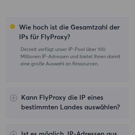
Wie hoch ist die Gesamtzahl der
IPs für FlyProxy?
Derzeit verfügt unser IP-Pool über 100
Millionen IP-Adressen und bietet Ihnen damit
eine große Auswahl an Ressourcen.
Kann FlyProxy die IP eines
bestimmten Landes auswählen?
Ja, das
Rotierende Wohn-Proxys
Bereitstellung von IP-Auswahl für 195
Ist es möglich, IP-Adressen aus
Länder/Regionen weltweit;
Unbegrenzte