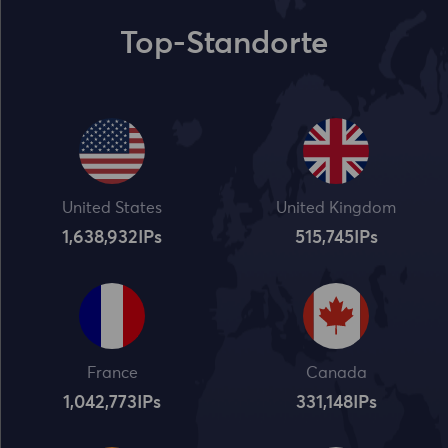
Top-Standorte
United States
United Kingdom
1,638,932
IPs
515,745
IPs
France
Canada
1,042,773
IPs
331,148
IPs