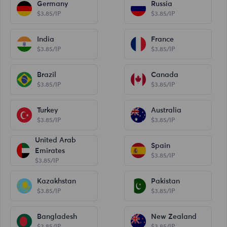
Germany
Russia
$3.85/IP
$3.85/IP
India
France
$3.85/IP
$3.85/IP
Brazil
Canada
$3.85/IP
$3.85/IP
Turkey
Australia
$3.85/IP
$3.85/IP
United Arab
Spain
Emirates
$3.85/IP
$3.85/IP
Kazakhstan
Pakistan
$3.85/IP
$3.85/IP
Bangladesh
New Zealand
$3.85/IP
$3.85/IP