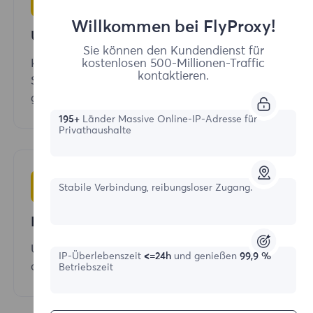
Willkommen bei FlyProxy!
Unbegrenzte gleichzeitige Sitzungen
Sie können den Kundendienst für
Keine Grenzen und Einschränkungen, kaufen
kostenlosen 500-Millionen-Traffic
kontaktieren.
Sie eine private IP und senden Sie unbegrenzt
gleichzeitige Sitzungen.
195+
Länder Massive Online-IP-Adresse für
Privathaushalte
Stabile Verbindung, reibungsloser Zugang.
Hohe Erfolgsraten
Unsere Wohnproxies haben eine
IP-Überlebenszeit
<=24h
und genießen
99,9 %
durchschnittliche Erfolgsquote von 99,5%.
Betriebszeit