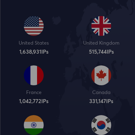
United States
United Kingdom
1,638,932
IPs
515,745
IPs
France
Canada
1,042,773
IPs
331,148
IPs