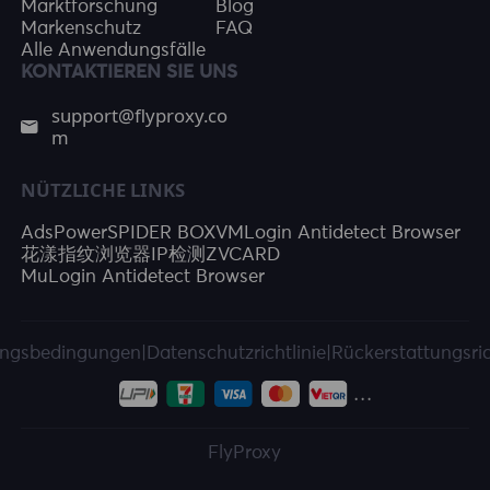
Marktforschung
Blog
Markenschutz
FAQ
Alle Anwendungsfälle
KONTAKTIEREN SIE UNS
support@flyproxy.co
m
NÜTZLICHE LINKS
AdsPower
SPIDER BOX
VMLogin Antidetect Browser
花漾指纹浏览器
IP检测
ZVCARD
MuLogin Antidetect Browser
ngsbedingungen
|
Datenschutzrichtlinie
|
Rückerstattungsric
FlyProxy