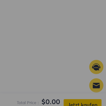
x
Summary
$0.00
Total Price：
Jetzt kaufen