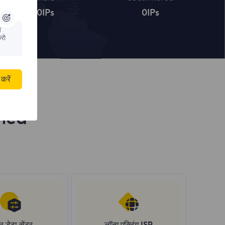
0
IPs
0
IPs
य
रो
करें
inea
र डेटा सेंटर
लॉन्ग एक्टिंग ISP