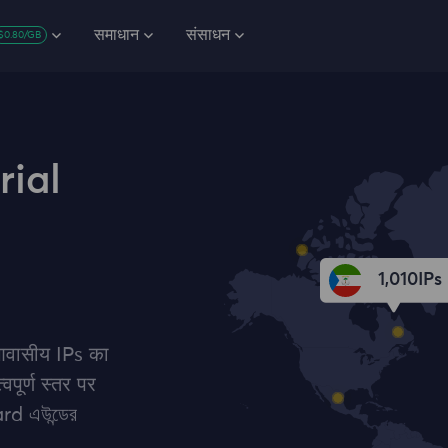
समाधान
संसाधन
$0.80/GB
rial
1,010
IPs
 आवासीय IPs का
पूर्ण स्‍तर पर
ard এউন্ডের