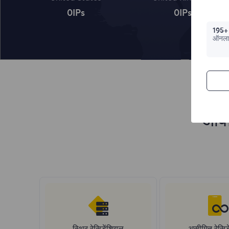
0
IPs
0
IPs
195+
ऑनला
आवा
स्थिर रेसिडेंशियल
असीमित रेसिड