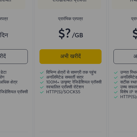
्रपत्र
प्रारंभिक प्रपत्र
प्रा
$?
/दिन
/GB
दें
अभी खरीदें
अ
डेटा
विभिन्न क्षेत्रों से सामग्री तक पहुंच
उन्नत स्थि
योग
अनलिमिटेड समवर्ती सत्र
अनलिमिटेड
अधिक क्षेत्र
100M+ उत्कृष्ट रेजिडेंशियल प्रॉक्सी
सटीक स्थान
स्वचालित प्रॉक्सी रोटेशन
उच्च सफल
जिडेंशियल प्रॉक्सी
HTTP(S)/SOCKS5
विशेष IP 
HTTP(S