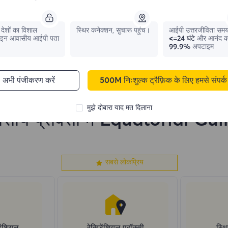
0
IPs
0
IPs
देशों का विशाल
स्थिर कनेक्शन, सुचारू पहुंच।
आईपी ​​उत्तरजीविता सम
इन आवासीय आईपी पता
<=24 घंटे
और आनंद क
99.9%
अपटाइम
अभी पंजीकरण करें
500M निःशुल्क ट्रैफ़िक के लिए हमसे संपर्क 
मुझे दोबारा याद मत दिलाना
सीय प्रॉक्सी में Equatorial Gu
सबसे लोकप्रिय
ेंशियल
रेसिडेंशियल प्रॉक्सी
स्थि