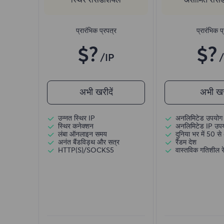
प्रारंभिक प्रपत्र
प्रारंभिक प
$?
$?
/IP
अभी खरीदें
अभी खरी
उन्नत स्थिर IP
अनलिमिटेड उपयोग 
स्थिर कनेक्शन
अनलिमिटेड IP उप
लंबा ऑनलाइन समय
दुनिया भर में 50 से 
अनंत बैंडविड्थ और सत्र
रैंडम देश
HTTP(S)/SOCKS5
वास्तविक गतिशील रे