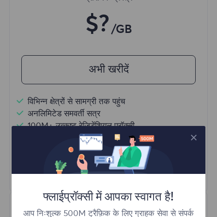
$?
/GB
अभी खरीदें
विभिन्न क्षेत्रों से सामग्री तक पहुंच
अनलिमिटेड समवर्ती सत्र
100M+ उत्कृष्ट रेजिडेंशियल प्रॉक्सी
स्वचालित प्रॉक्सी रोटेशन
HTTP(S)/SOCKS5
और अधिक जानें
फ्लाईप्रॉक्सी में आपका स्वागत है!
आप निःशुल्क 500M ट्रैफ़िक के लिए ग्राहक सेवा से संपर्क