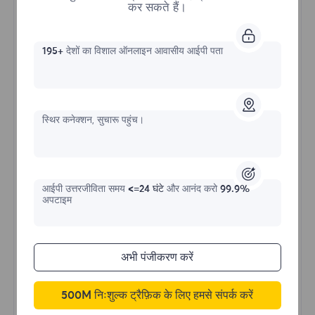
कर सकते हैं।
195+
देशों का विशाल ऑनलाइन आवासीय आईपी पता
असीमित रेसिडेंशियल
स्थिर कनेक्शन, सुचारू पहुंच।
प्रारंभिक प्रपत्र
$?
/दिन
आईपी ​​उत्तरजीविता समय
<=24 घंटे
और आनंद करो
99.9%
अपटाइम
अभी खरीदें
अभी पंजीकरण करें
अनलिमिटेड उपयोग डेटा
अनलिमिटेड IP उपयोग
500M निःशुल्क ट्रैफ़िक के लिए हमसे संपर्क करें
दुनिया भर में 50 से अधिक क्षेत्र