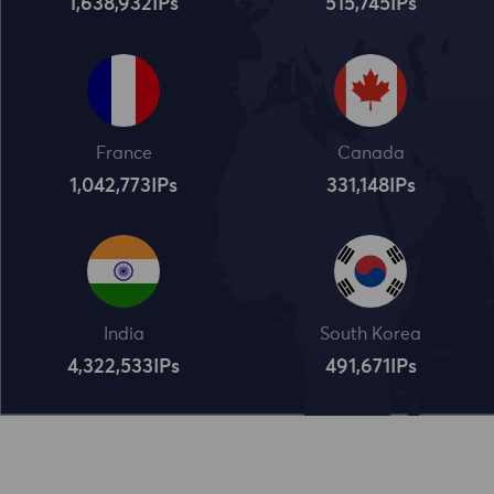
1,638,932
IPs
515,745
IPs
France
Canada
1,042,773
IPs
331,148
IPs
India
South Korea
4,322,534
IPs
491,672
IPs