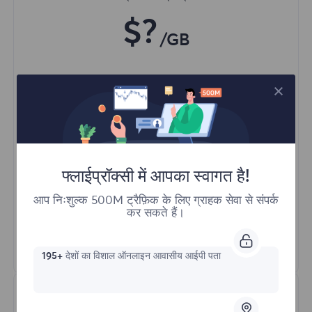
$?
/GB
अभी खरीदें
विभिन्न क्षेत्रों से सामग्री तक पहुंच
अनलिमिटेड समवर्ती सत्र
फ्लाईप्रॉक्सी में आपका स्वागत है!
100M+ उत्कृष्ट रेजिडेंशियल प्रॉक्सी
स्वचालित प्रॉक्सी रोटेशन
आप निःशुल्क 500M ट्रैफ़िक के लिए ग्राहक सेवा से संपर्क
कर सकते हैं।
HTTP(S)/SOCKS5
और अधिक जानें
195+
देशों का विशाल ऑनलाइन आवासीय आईपी पता