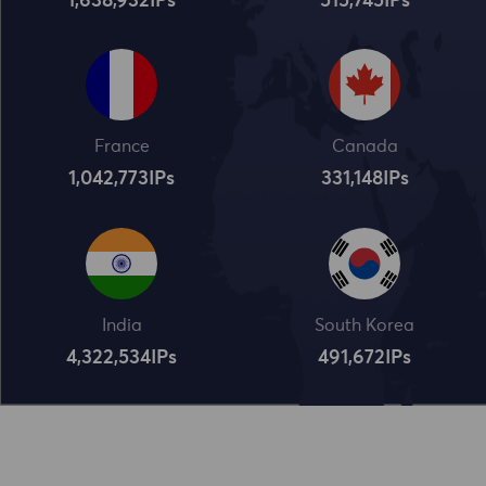
1,638,932
IPs
515,745
IPs
France
Canada
1,042,773
IPs
331,148
IPs
India
South Korea
4,322,534
IPs
491,672
IPs