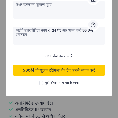
स्थिर कनेक्शन, सुचारू पहुंच।
असीमित रेसिडेंशियल
आईपी ​​उत्तरजीविता समय
<=24 घंटे
और आनंद करो
99.9%
अपटाइम
प्रारंभिक प्रपत्र
अभी पंजीकरण करें
$?
/दिन
500M निःशुल्क ट्रैफ़िक के लिए हमसे संपर्क करें
मुझे दोबारा याद मत दिलाना
अभी खरीदें
अनलिमिटेड उपयोग डेटा
अनलिमिटेड IP उपयोग
दुनिया भर में 50 से अधिक क्षेत्र