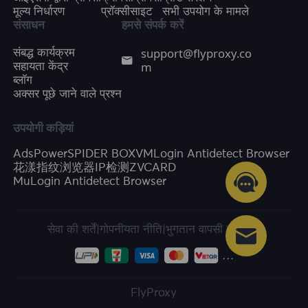
मूल्य निर्धारण
प्रॉक्सीसाइट
सभी उपयोग के मामले
संसाधन
हमसे संपर्क करें
support@flyproxy.co
संबद्ध कार्यक्रम
m
सहायता केंद्र
ब्लॉग
अक्सर पूछे जाने वाले प्रश्न
उपयोगी कड़ियां
AdsPower
SPIDER BOX
VMLogin Antidetect Browser
花漾指纹浏览器
IP检测
ZVCARD
MuLogin Antidetect Browser
सेवा की शर्तें
|
गोपनीयता नीति
|
भुगतान वापसी की नीति
FlyProxy