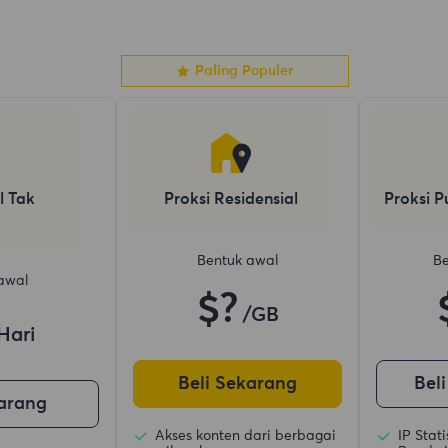
Paling Populer
l Tak
Proksi Residensial
Proksi P
Bentuk awal
Be
awal
$?
/GB
Hari
Beli Sekarang
Bel
karang
Akses konten dari berbagai
IP Stat