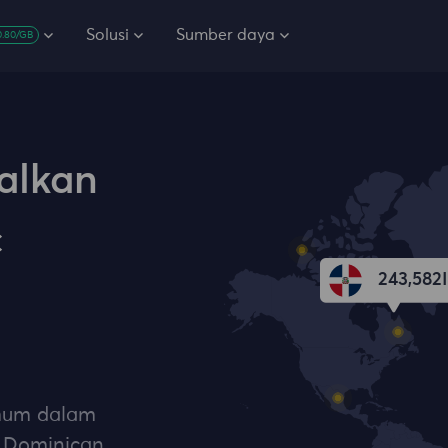
Solusi
Sumber daya
0.80/GB
alkan
c
243,582
umum dalam
l Dominican