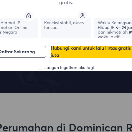
gratis.
Lokasi teratas
Alamat IP
Koneksi stabil, akses
Waktu Kelangsun
mahan Online
lancar.
Hidup IP
<= 24 j
r Negara
dan nikmatilah
9
waktu aktif
Hubungi kami untuk lalu lintas gratis
Daftar Sekarang
juta
France
Canada
0
IPs
0
IPs
Jangan ingatkan aku lagi
 Perumahan di Dominican R