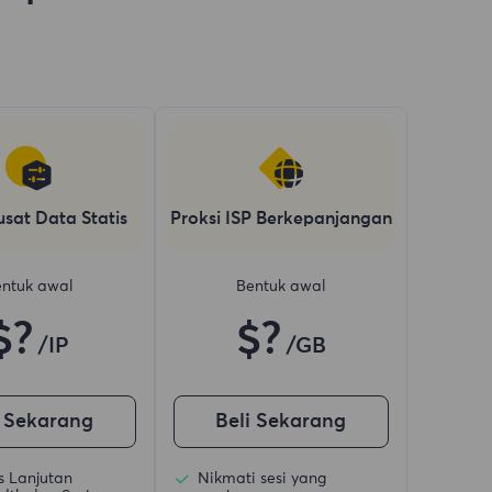
usat Data Statis
Proksi ISP Berkepanjangan
ntuk awal
Bentuk awal
$?
$?
/IP
/GB
i Sekarang
Beli Sekarang
is Lanjutan
Nikmati sesi yang