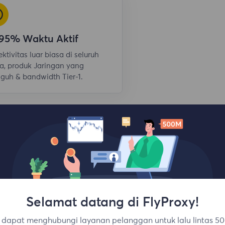
,95% Waktu Aktif
ktivitas luar biasa di seluruh
a, produk Jaringan yang
guh & bandwidth Tier-1.
Selamat datang di FlyProxy!
dapat menghubungi layanan pelanggan untuk lalu lintas 50