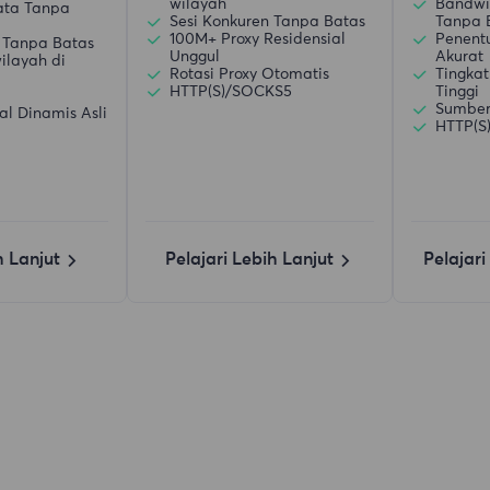
wilayah
Bandwi
ata Tanpa
Sesi Konkuren Tanpa Batas
Tanpa 
100M+ Proxy Residensial
Penent
 Tanpa Batas
Unggul
Akurat
ilayah di
Rotasi Proxy Otomatis
Tingkat
HTTP(S)/SOCKS5
Tinggi
Sumber 
al Dinamis Asli
HTTP(S
h Lanjut
Pelajari Lebih Lanjut
Pelajari