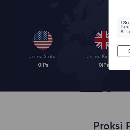
195+
Peru
Besa
United States
United Kingdom
0
IPs
0
IPs
Proksi