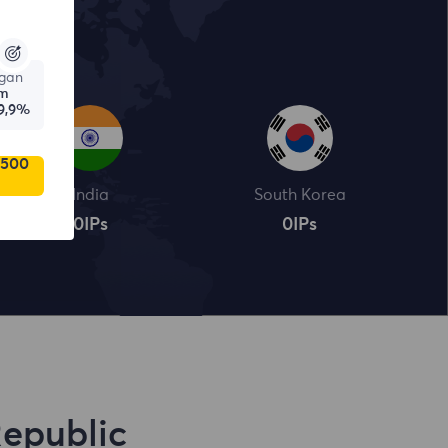
gan
am
9,9%
 500
India
South Korea
0
IPs
0
IPs
epublic