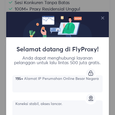
Sesi Konkuren Tanpa Batas
100M+ Proxy Residensial Unggul
Rotasi Proxy Otomatis
HTTP(S)/SOCKS5
Pelajari Lebih Lanjut
Selamat datang di FlyProxy!
Anda dapat menghubungi layanan
pelanggan untuk lalu lintas 500 juta gratis.
195+
Alamat IP Perumahan Online Besar Negara
Proksi Residensial Tak Terbatas
Bentuk awal
Koneksi stabil, akses lancar.