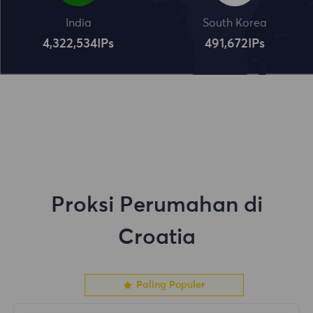
India
South Korea
4,322,534
IPs
491,672
IPs
Proksi Perumahan di
Croatia
Paling Populer