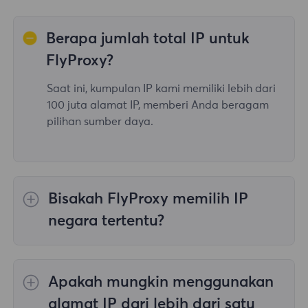
Berapa jumlah total IP untuk
FlyProxy?
Saat ini, kumpulan IP kami memiliki lebih dari
100 juta alamat IP, memberi Anda beragam
pilihan sumber daya.
Bisakah FlyProxy memilih IP
negara tertentu?
Ya, itu
Memutar Proksi Perumahan
menyediakan pilihan IP untuk 195
Apakah mungkin menggunakan
negara/wilayah di seluruh dunia;
Proksi
Perumahan Tanpa Batas
tidak mendukung
alamat IP dari lebih dari satu