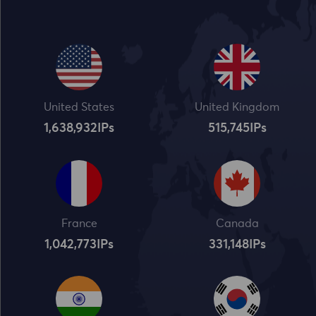
United States
United Kingdom
1,638,932
IPs
515,745
IPs
France
Canada
1,042,773
IPs
331,148
IPs