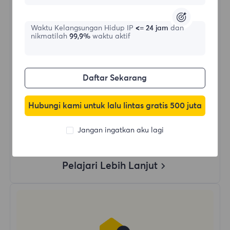
$?
/Hari
Waktu Kelangsungan Hidup IP
<= 24 jam
dan
nikmatilah
99,9%
waktu aktif
Beli Sekarang
Daftar Sekarang
Penggunaan Data Tanpa Batas
Penggunaan IP Tanpa Batas
Hubungi kami untuk lalu lintas gratis 500 juta
Lebih dari 50 wilayah di seluruh dunia
Negara Acak
Jangan ingatkan aku lagi
Proxy Residensial Dinamis Asli
Pelajari Lebih Lanjut