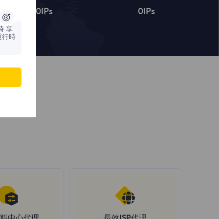
0
IPs
0
IPs
時
享
運行時
料中心代理
長效ISP代理