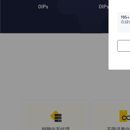
0
IPs
0
IPs
195+
在線
靜態住宅代理
不限流量