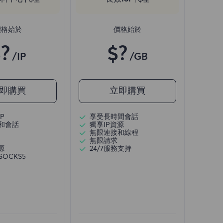
價格始於
價格始於
?
$?
/IP
/GB
即購買
立即購買
P
享受長時間會話
和會話
獨享IP資源
無限連接和線程
無限請求
源
24/7服務支持
/SOCKS5