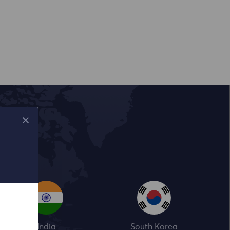
India
South Korea