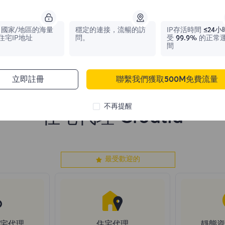
0
IPs
0
IPs
國家/地區的海量
穩定的連接，流暢的訪
IP存活時間
≤24小
住宅IP地址
問。
受
99.9%
的正常
間
立即註冊
聯繫我們獲取500M免費流量
不再提醒
住宅代理 Croatia
最受歡迎的
住宅代理
住宅代理
靜態資