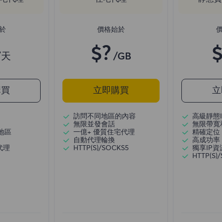
於
價格始於
$?
$
/天
/GB
購買
立即購買
立
訪問不同地區的內容
高級靜態I
無限並發會話
無限帶寬
地區
一億+ 優質住宅代理
精確定位
自動代理輪換
高成功率
代理
HTTP(S)/SOCKS5
獨享IP資
HTTP(S)