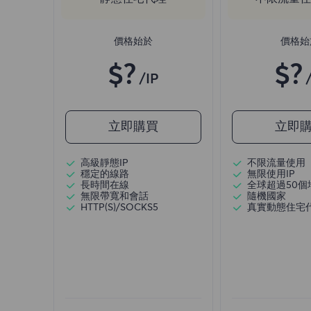
價格始於
價格始
$?
$?
/IP
立即購買
立即
高級靜態IP
不限流量使用
穩定的線路
無限使用IP
長時間在線
全球超過50個
無限帶寬和會話
隨機國家
HTTP(S)/SOCKS5
真實動態住宅