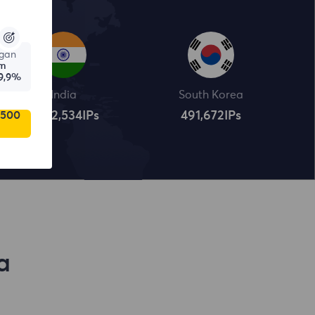
gan
am
9,9%
India
South Korea
 500
4,322,534
IPs
491,672
IPs
a