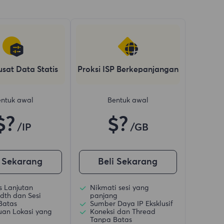
usat Data Statis
Proksi ISP Berkepanjangan
ntuk awal
Bentuk awal
$?
$?
/IP
/GB
i Sekarang
Beli Sekarang
is Lanjutan
Nikmati sesi yang
dth dan Sesi
panjang
Batas
Sumber Daya IP Eksklusif
uan Lokasi yang
Koneksi dan Thread
Tanpa Batas