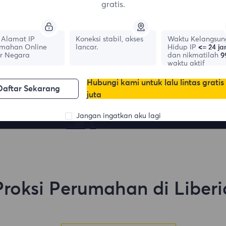
gratis.
Alamat IP
Koneksi stabil, akses
Waktu Kelangsun
mahan Online
lancar.
Hidup IP
<= 24 j
r Negara
dan nikmatilah
9
waktu aktif
France
Canada
1,042,773
IPs
Hubungi kami untuk lalu lintas gratis
331,148
IPs
Daftar Sekarang
juta
Jangan ingatkan aku lagi
Proksi Perumahan di Liberi