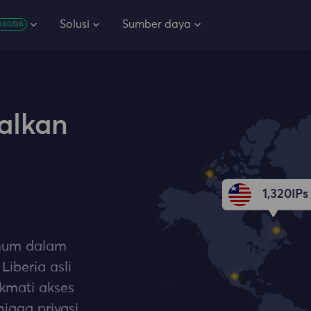
Solusi
Sumber daya
0.80/GB
alkan
1,452
IPs
umum dalam
iberia asli
ikmati akses
jaga privasi