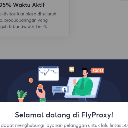
,95% Waktu Aktif
ktivitas luar biasa di seluruh
a, produk Jaringan yang
guh & bandwidth Tier-1.
Selamat datang di FlyProxy!
Lokasi teratas
dapat menghubungi layanan pelanggan untuk lalu lintas 50