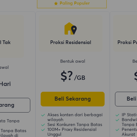
Paling Populer
l Tak
Proksi Residensial
Proksi P
Bentuk awal
Be
awal
$?
/GB
Hari
Beli Sekarang
Bel
karang
Akses konten dari berbagai
IP Stat
wilayah
Bandwi
ata Tanpa
Sesi Konkuren Tanpa Batas
Tanpa 
100M+ Proxy Residensial
Penent
 Tanpa Batas
Unggul
Akurat
ilayah di