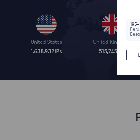
195+
Peru
Besa
United States
United Kingdom
1,638,932
IPs
515,745
IPs