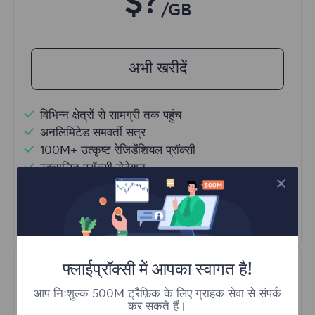
$?
/GB
अभी खरीदें
विभिन्न क्षेत्रों से सामग्री तक पहुंच
अनलिमिटेड समवर्ती सत्र
100M+ उत्कृष्ट रेजिडेंशियल प्रॉक्सी
स्वचालित प्रॉक्सी रोटेशन
HTTP(S)/SOCKS5
और अधिक जानें
फ्लाईप्रॉक्सी में आपका स्वागत है!
आप निःशुल्क 500M ट्रैफ़िक के लिए ग्राहक सेवा से संपर्क
कर सकते हैं।