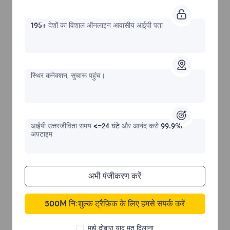
195+
देशों का विशाल ऑनलाइन आवासीय आईपी पता
असीमित रेसिडेंशियल
प्रारंभिक प्रपत्र
स्थिर कनेक्शन, सुचारू पहुंच।
$?
/दिन
आईपी ​​उत्तरजीविता समय
<=24 घंटे
और आनंद करो
99.9%
अपटाइम
अभी खरीदें
अभी पंजीकरण करें
अनलिमिटेड उपयोग डेटा
अनलिमिटेड IP उपयोग
500M निःशुल्क ट्रैफ़िक के लिए हमसे संपर्क करें
दुनिया भर में 50 से अधिक क्षेत्र
रैंडम देश
मुझे दोबारा याद मत दिलाना