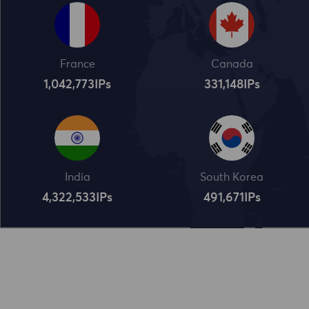
France
Canada
1,042,773
IPs
331,148
IPs
India
South Korea
4,322,534
IPs
491,672
IPs