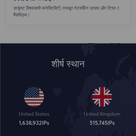
उत्कृष्ट विश्वव्यापी कनेक्टिविटी, मजबूत नेटवर्किंग उत्पाद और टियर-1
बैंडविड्थ।
शीर्ष स्थान
United States
United Kingdom
1,638,932
IPs
515,745
IPs