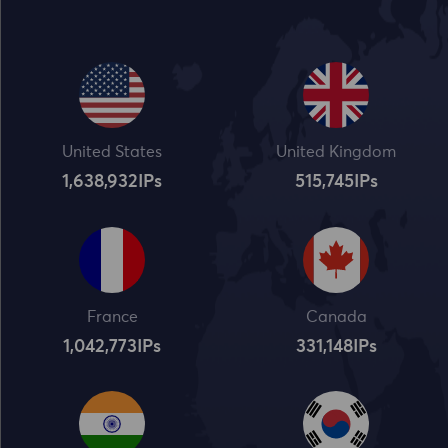
United States
United Kingdom
1,638,932
IPs
515,745
IPs
France
Canada
1,042,773
IPs
331,148
IPs