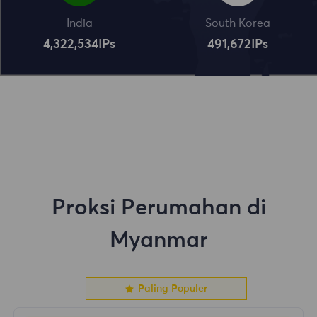
India
South Korea
4,322,534
IPs
491,672
IPs
Proksi Perumahan di
Myanmar
Paling Populer