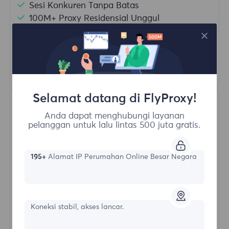
Sesi Konkuren Tanpa Batas
100M+ Proxy Residensial Unggul
Rotasi Proxy Otomatis
HTTP(S)/SOCKS5
Pelajari Lebih Lanjut
Selamat datang di FlyProxy!
Anda dapat menghubungi layanan
pelanggan untuk lalu lintas 500 juta gratis.
195+
Alamat IP Perumahan Online Besar Negara
Proksi Residensial Tak Terbatas
Bentuk awal
Koneksi stabil, akses lancar.