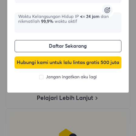
$?
/Hari
Waktu Kelangsungan Hidup IP
<= 24 jam
dan
nikmatilah
99,9%
waktu aktif
Beli Sekarang
Daftar Sekarang
Penggunaan Data Tanpa Batas
Penggunaan IP Tanpa Batas
Hubungi kami untuk lalu lintas gratis 500 juta
Lebih dari 50 wilayah di seluruh dunia
Negara Acak
Jangan ingatkan aku lagi
Proxy Residensial Dinamis Asli
Pelajari Lebih Lanjut