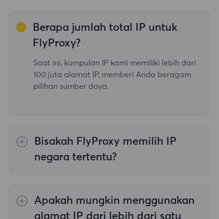
Berapa jumlah total IP untuk
FlyProxy?
Saat ini, kumpulan IP kami memiliki lebih dari
100 juta alamat IP, memberi Anda beragam
pilihan sumber daya.
Bisakah FlyProxy memilih IP
negara tertentu?
Ya, itu
Memutar Proksi Perumahan
menyediakan pilihan IP untuk 195
Apakah mungkin menggunakan
negara/wilayah di seluruh dunia;
Proksi
Perumahan Tanpa Batas
tidak mendukung
alamat IP dari lebih dari satu