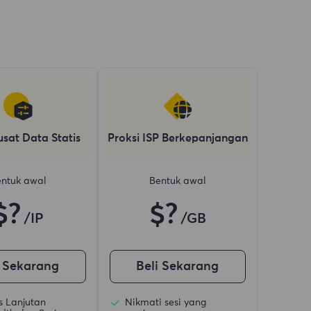
usat Data Statis
Proksi ISP Berkepanjangan
ntuk awal
Bentuk awal
$?
$?
/IP
/GB
i Sekarang
Beli Sekarang
is Lanjutan
Nikmati sesi yang