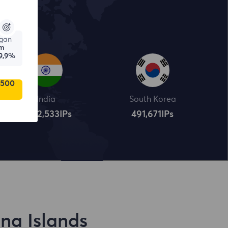
gan
am
9,9%
 500
India
South Korea
4,322,534
IPs
491,672
IPs
na Islands