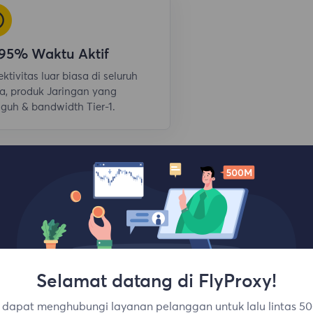
,95% Waktu Aktif
ktivitas luar biasa di seluruh
a, produk Jaringan yang
guh & bandwidth Tier-1.
Selamat datang di FlyProxy!
dapat menghubungi layanan pelanggan untuk lalu lintas 50