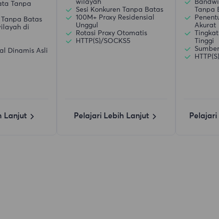
wilayah
Bandwi
ata Tanpa
Sesi Konkuren Tanpa Batas
Tanpa 
100M+ Proxy Residensial
Penent
 Tanpa Batas
Unggul
Akurat
ilayah di
Rotasi Proxy Otomatis
Tingkat
HTTP(S)/SOCKS5
Tinggi
Sumber 
al Dinamis Asli
HTTP(S
h Lanjut
Pelajari Lebih Lanjut
Pelajari