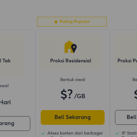
Paling Populer
l Tak
Proksi Residensial
Proksi P
Bentuk awal
Be
awal
$?
/GB
Hari
Beli Sekarang
Bel
karang
Akses konten dari berbagai
IP Stat