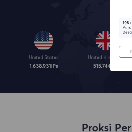
195+
Peru
Besa
United States
United Kingdom
1,638,932
IPs
515,745
IPs
Proksi Pe