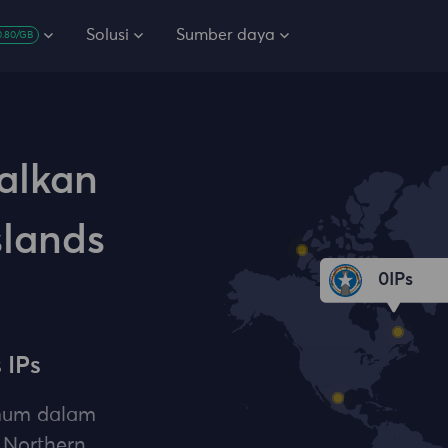
Solusi
Sumber daya
0.80/GB
alkan
slands
0
IPs
 IPs
umum dalam
 Northern