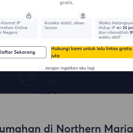
gratis.
Lokasi teratas
Alamat IP
Koneksi stabil, akses
Waktu Kelangsun
mahan Online
lancar.
Hidup IP
<= 24 j
r Negara
dan nikmatilah
9
waktu aktif
Hubungi kami untuk lalu lintas gratis
Daftar Sekarang
juta
France
Canada
1,042,773
IPs
331,148
IPs
Jangan ingatkan aku lagi
rumahan di Northern Maria