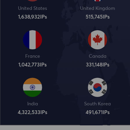
United States
United Kingdom
1,638,932
IPs
515,745
IPs
France
Canada
1,042,773
IPs
331,148
IPs
India
South Korea
4,322,534
IPs
491,672
IPs