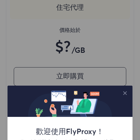
住宅代理
價格始於
$?
/GB
立即購買
訪問不同地區的內容
無限並發會話
一億+ 優質住宅代理
自動代理輪換
HTTP(S)/SOCKS5
歡迎使用FlyProxy！