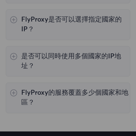
FlyProxy是否可以選擇指定國家的
IP？
是的，
動態住宅代理
提供全球195個國家/地區
的IP選擇；
不限流量套餐
不支持指定國家/地區
是否可以同時使用多個國家的IP地
的代理選擇；
靜態住宅代理
提供36個國家的代
理，購買時您可以選擇所需的國家。
址？
是的，您可以同時使用來自多個國家的IP地址，
這對於需要跨多個地理位置執行任務的情況非常
FlyProxy的服務覆蓋多少個國家和地
有用。您可以在管理面板中自由選擇和切換不同
國家的IP地址。
區？
我們的服務覆蓋全球195多個國家和地區，爲您
提供廣泛的地理位置選擇。