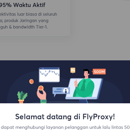
,95% Waktu Aktif
ktivitas luar biasa di seluruh
a, produk Jaringan yang
guh & bandwidth Tier-1.
Selamat datang di FlyProxy!
Lokasi teratas
dapat menghubungi layanan pelanggan untuk lalu lintas 50