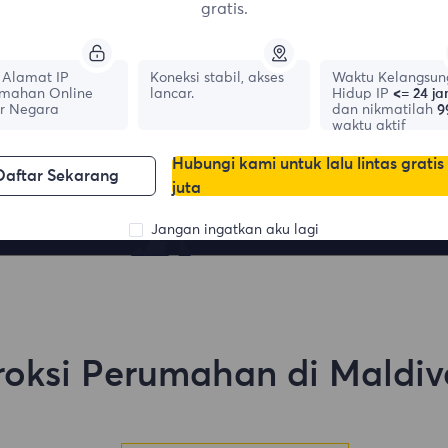
gratis.
Alamat IP
Koneksi stabil, akses
Waktu Kelangsun
mahan Online
lancar.
Hidup IP
<= 24 j
r Negara
dan nikmatilah
9
waktu aktif
France
Canada
0
IPs
Hubungi kami untuk lalu lintas gratis
0
IPs
Daftar Sekarang
juta
Jangan ingatkan aku lagi
roksi Perumahan di Maldiv