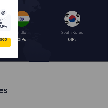
gan
am
9,9%
India
South Korea
 500
0
IPs
0
IPs
es