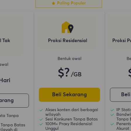
Paling Populer
l Tak
Proksi Residensial
Proksi P
Bentuk awal
Be
awal
$?
/GB
Hari
Beli Sekarang
Bel
karang
Akses konten dari berbagai
IP Stat
wilayah
Bandwi
ata Tanpa
Sesi Konkuren Tanpa Batas
Tanpa 
100M+ Proxy Residensial
Penent
 Tanpa Batas
Unggul
Akurat
ilayah di