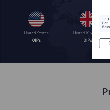
195+
Peru
Besa
United States
United Kingdom
0
IPs
0
IPs
P