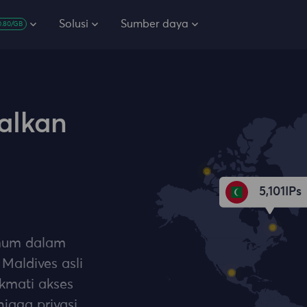
Solusi
Sumber daya
0.80/GB
alkan
5,101
IPs
umum dalam
Maldives asli
ikmati akses
jaga privasi