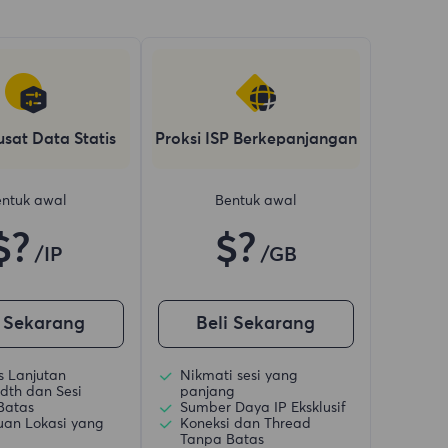
usat Data Statis
Proksi ISP Berkepanjangan
ntuk awal
Bentuk awal
$?
$?
/IP
/GB
i Sekarang
Beli Sekarang
is Lanjutan
Nikmati sesi yang
dth dan Sesi
panjang
Batas
Sumber Daya IP Eksklusif
uan Lokasi yang
Koneksi dan Thread
Tanpa Batas