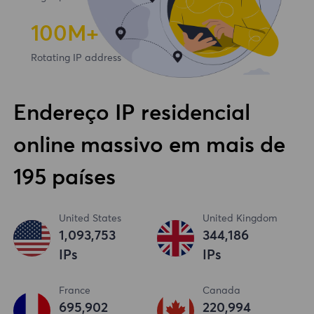
100
M+
Rotating IP address
Endereço IP residencial
online massivo em mais de
195 países
United States
United Kingdom
1,093,753
344,186
IPs
IPs
France
Canada
695,902
220,994