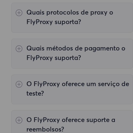
Quais protocolos de proxy o
FlyProxy suporta?
Nosso serviço de proxy suporta todos os
protocolos de trabalho necessários, incluindo
Quais métodos de pagamento o
HTTP e SOCKS5.
FlyProxy suporta?
Oferecemos quatro métodos de pagamento:
"Pagamento Local", "Pagamento em Moeda
O FlyProxy oferece um serviço de
Virtual", "Outros Pagamentos" e "Alipay
Paypal".
equipe de atendimento ao cliente
.
teste?
Sim, nossos produtos suportam testes.
O FlyProxy oferece suporte a
reembolsos?