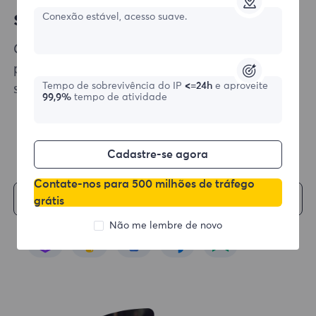
soluções aos seus projetos
Conexão estável, acesso suave.
Garantimos que a integração de nossos
produtos em sua infraestrutura de raspagem
Tempo de sobrevivência do IP
<=24h
e aproveite
seja o mais fácil possível.
99,9%
tempo de atividade
Cadastre-se agora
Contate-nos para 500 milhões de tráfego
Comece
grátis
Não me lembre de novo