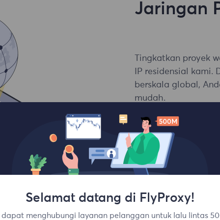
Jaringan 
Tingkatkan proyek 
IP residensial kami.
berskala global, An
mudah.
Sesi bersamaan ta
Tingkat keberhasila
Penargetan tingkat
Selamat datang di FlyProxy!
dapat menghubungi layanan pelanggan untuk lalu lintas 50