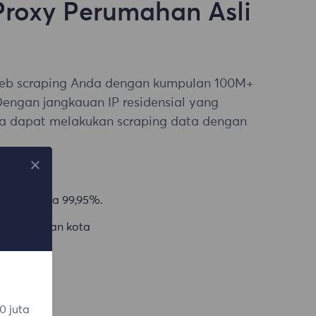
Proxy Perumahan Asli
web scraping Anda dengan kumpulan 100M+
 Dengan jangkauan IP residensial yang
da dapat melakukan scraping data dengan
npa batas
n rata-rata 99,95%.
 negara dan kota
0 juta