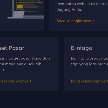
memantau web untuk merek
dagang Anda.
Baca selengkapnya
set Pasar
E-niaga
ami target pasar Anda dari
Ingin tahu produk a
asi mana pun di seluruh
saja yang laris manis
ia.
a selengkapnya
Baca selengkapnya