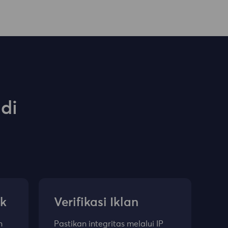
di
ek
Verifikasi Iklan
n
Pastikan integritas melalui IP