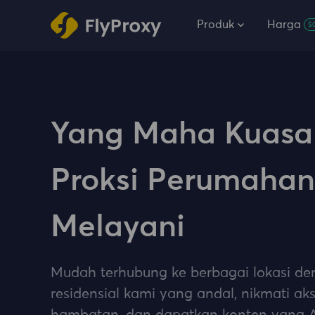
Produk
Harga
$
Yang Maha Kuasa
Proksi Perumahan
Melayani
Mudah terhubung ke berbagai lokasi de
residensial kami yang andal, nikmati ak