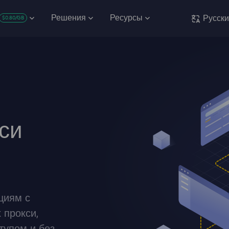
Решения
Ресурсы
Русск
$0.80/GB
си
циям с
прокси,