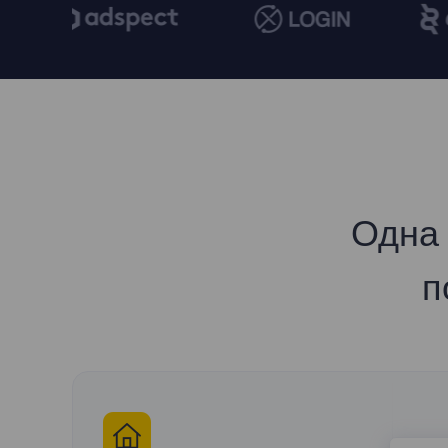
Одна 
п