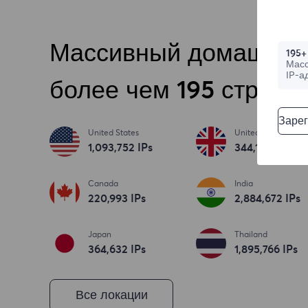
Массивный домашний 
195+
Мас
IP-а
более чем 195 страна
Зарег
United States
United Kingdom
1,093,753
IPs
344,186
IPs
Canada
India
220,994
IPs
2,884,673
IPs
Japan
Thailand
364,633
IPs
1,895,767
IPs
Все локации