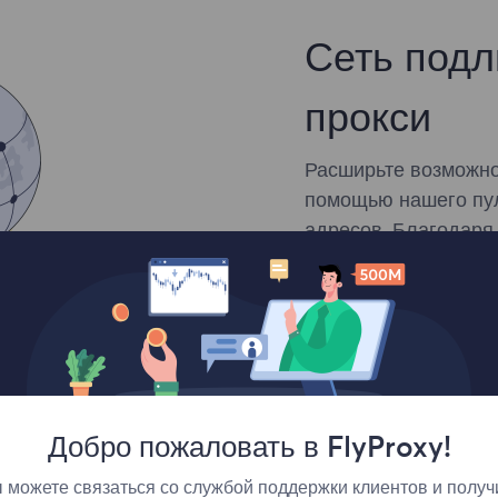
Сеть подл
прокси
Расширьте возможно
помощью нашего пула
адресов. Благодаря
выполнять сбор дан
Неограниченное ко
Средний показател
Таргетинг на уровн
Добро пожаловать в FlyProxy!
 можете связаться со службой поддержки клиентов и получ