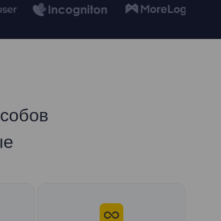
особов
ые