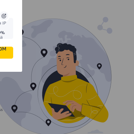
 IP
9%
ой
00M
ss