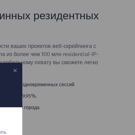
инных резидентных
сти ваших проектов веб-скрейпинга с
 из более чем 100 млн residential-IP-
 глобальному охвату вы сможете легко
ных.
личество одновременных сессий
ь успеха 99,95%.
е страны и города
ить