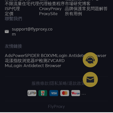
不限流量住宅代理
代理檢查程序
市場研究
博客
ISP代理
CroxyProxy
品牌保護
常見問題解答
定價
ProxySite
所有用例
聯繫我們
support@flyproxy.co
m
友情鏈接
AdsPower
SPIDER BOX
VMLogin Antidetect Browser
花漾指纹浏览器
IP检测
ZVCARD
MuLogin Antidetect Browser
服務條款
|
隱私策略
|
退款政策
FlyProxy