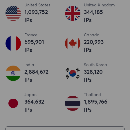
United States
United Kingdom
1,093,753
344,186
IPs
IPs
France
Canada
695,902
220,994
IPs
IPs
India
South Korea
2,884,673
328,121
IPs
IPs
Japan
Thailand
364,633
1,895,767
IPs
IPs