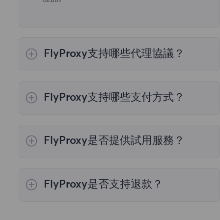
FlyProxy支持哪些代理協議？
我們的代理服務器支持所有必要的工作協議，包
括HTTP和SOCKS5。
FlyProxy支持哪些支付方式？
我們提供四種支付方式：“當地支付”、“虛擬貨幣
支付”、“其他支付”和“支付寶”。您可以選擇最適
FlyProxy是否提供試用服務？
合您的付款方式完成購買。“當地支付”支持
VISA、Mastercard、UPI、ShopeePay 等多種
是的，我們的產品支持試用。如果您需要試用，
支付方式。“虛擬貨幣支付”支持 比特幣、以太
請在註冊賬號後聯繫銷售團隊，他們將爲您提供
坊、泰達幣、USDT 等多種加密貨幣。“其他支
FlyProxy是否支持退款？
免費試用的資格和額度。
付”支持 Neosurf、Touch'n Go、Doku、
Grabpay、eNets、Paynow 等多種支付方式。
我們的產品一經售出不支持退款。因此，請先聯
如果需要對公轉賬，請聯繫
客戶服務團隊
。
繫銷售團隊獲取試用資格，確保您對產品滿意後