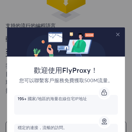
支持的流行的編程語言
輕鬆地將我們的解決方案集成
到您的項目中
我們確保您可以輕鬆將我們的產品集成到您的項
歡迎使用FlyProxy！
目中。FlyProxy提供了多種編程語言的支持以及
您可以聯繫客戶服務免費獲取500M流量。
現成的代碼示例，可以快速輕鬆地開始您的web
抓取項目。
195+
國家/地區的海量在線住宅IP地址
開始
穩定的連接，流暢的訪問。