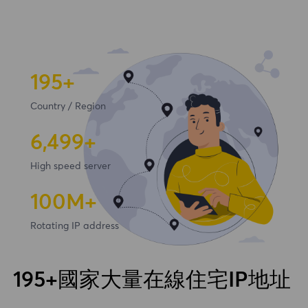
195+
Country / Region
6,500+
High speed server
100
M+
Rotating IP address
195+國家大量在線住宅IP地址