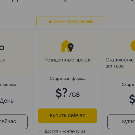
Самый популярный
ые
Резидентные прокси
Статические 
центров
Стартовая форма
я форма
Старт
$?
/GB
$
/День
Купить сейчас
сейчас
Купи
Доступ к контенту из