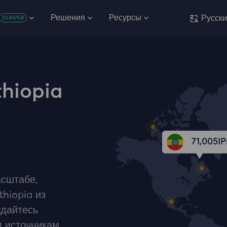
Решения
Ресурсы
Русск
$0.80/GB
hiopia
71,005
IP
сштабе,
hiopia из
ждайтесь
 источникам,