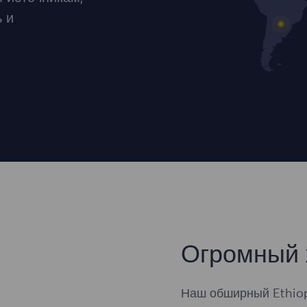
 и
Огромный 
Наш обширный Ethiop