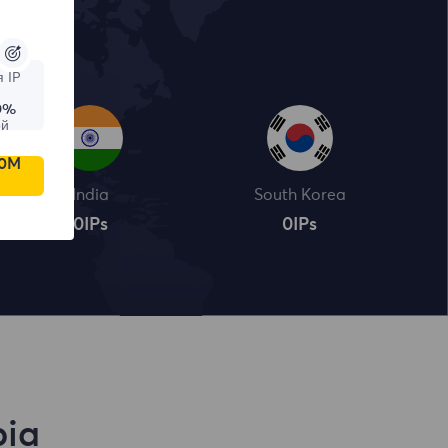
 IP
9%
ой
00M
India
South Korea
0
IPs
0
IPs
pia