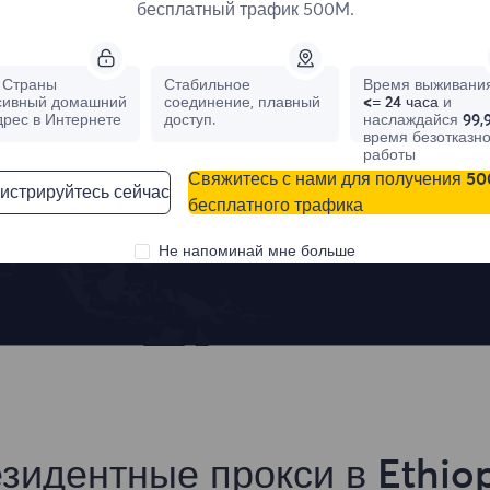
бесплатный трафик 500M.
Лучшие места
Страны
Стабильное
Время выживания
сивный домашний
соединение, плавный
<= 24 часа
и
дрес в Интернете
доступ.
наслаждайся
99,
время безотказн
работы
Свяжитесь с нами для получения 5
истрируйтесь сейчас
бесплатного трафика
France
Canada
0
IPs
0
IPs
Не напоминай мне больше
зидентные прокси в Ethio