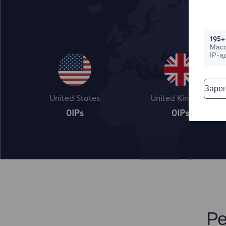
195+
Мас
IP-а
Зарег
United States
United Kingdom
0
IPs
0
IPs
Ре