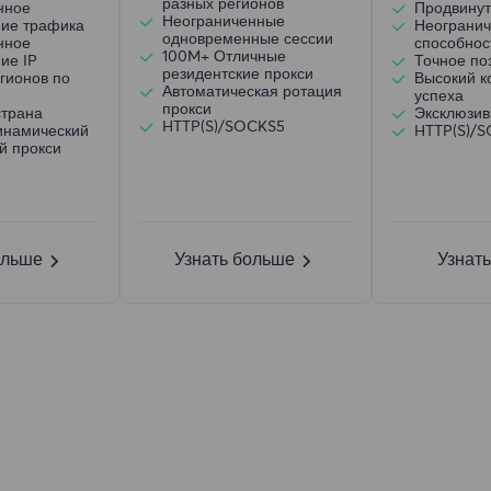
разных регионов
нное
Продвинут
Неограниченные
ние трафика
Неогранич
одновременные сессии
нное
способнос
100M+ Отличные
ие IP
Точное по
резидентские прокси
гионов по
Высокий 
Автоматическая ротация
успеха
прокси
страна
Эксклюзив
HTTP(S)/SOCKS5
инамический
HTTP(S)/
й прокси
ольше
Узнать больше
Узнат