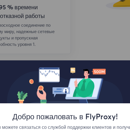
,95 % времени
отказной работы
восходное соединение по
му миру, надежные сетевые
укты и пропускная
обность уровня 1.
Добро пожаловать в FlyProxy!
 можете связаться со службой поддержки клиентов и получ