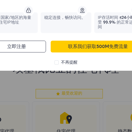
1,042,773
IPs
331,148
IPs
国家/地区的海量
稳定连接，畅快访问。
IP存活时间
≤24小
住宅IP地址
受
99.9%
的正常
间
立即注册
联系我们获取500M免费流量
不再提醒
埃塞俄比亚的住宅代理
最受欢迎的
住宅代理
住宅代理
静态数