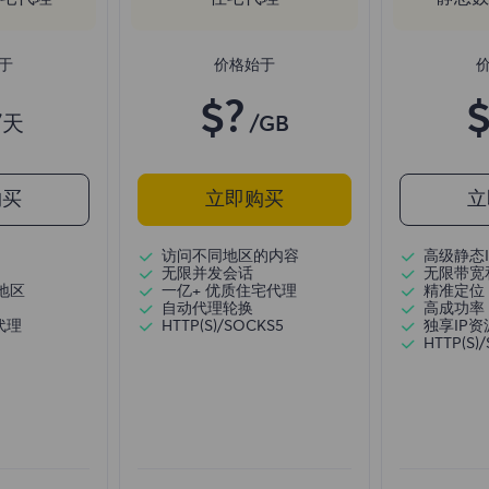
于
价格始于
$?
$
/天
/GB
购买
立即购买
立
访问不同地区的内容
高级静态I
无限并发会话
无限带宽
地区
一亿+ 优质住宅代理
精准定位
自动代理轮换
高成功率
代理
HTTP(S)/SOCKS5
独享IP资
HTTP(S)