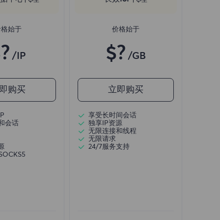
价格始于
价格始于
?
$?
/IP
/GB
即购买
立即购买
P
享受长时间会话
和会话
独享IP资源
无限连接和线程
无限请求
源
24/7服务支持
/SOCKS5