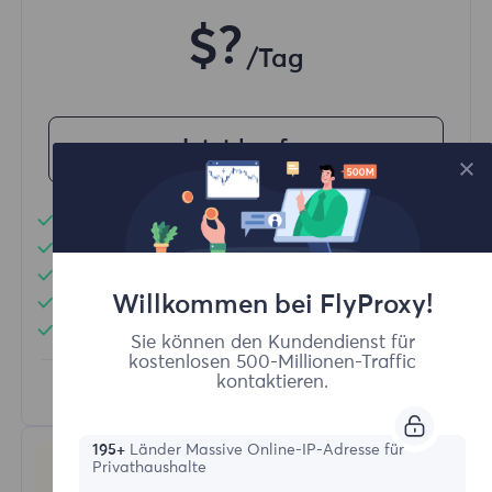
$?
/Tag
Jetzt kaufen
Unbegrenzte Nutzung von Datenverkehr
Unbegrenzte Nutzung von IP-Adressen
Mehr als 50 Regionen weltweit
Willkommen bei FlyProxy!
Zufälliges Land
Echte dynamische Wohnsitz-Proxy
Sie können den Kundendienst für
kostenlosen 500-Millionen-Traffic
kontaktieren.
Erfahren Sie mehr
195+
Länder Massive Online-IP-Adresse für
Privathaushalte