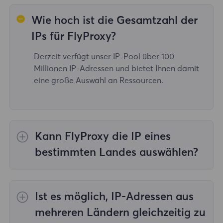
Wie hoch ist die Gesamtzahl der
IPs für FlyProxy?
Derzeit verfügt unser IP-Pool über 100
Millionen IP-Adressen und bietet Ihnen damit
eine große Auswahl an Ressourcen.
Kann FlyProxy die IP eines
bestimmten Landes auswählen?
Ja, das
Rotierende Wohn-Proxys
Bereitstellung von IP-Auswahl für 195
Ist es möglich, IP-Adressen aus
Länder/Regionen weltweit;
Unbegrenzte
Wohn-Proxys
unterstützt nicht die Auswahl
mehreren Ländern gleichzeitig zu
von Proxys für bestimmte Länder/Regionen;