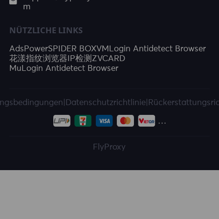
m
NÜTZLICHE LINKS
AdsPower
SPIDER BOX
VMLogin Antidetect Browser
花漾指纹浏览器
IP检测
ZVCARD
MuLogin Antidetect Browser
ngsbedingungen
|
Datenschutzrichtlinie
|
Rückerstattungsric
FlyProxy