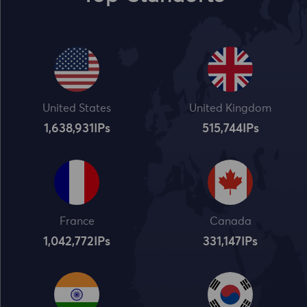
United States
United Kingdom
1,638,932
IPs
515,745
IPs
France
Canada
1,042,773
IPs
331,148
IPs