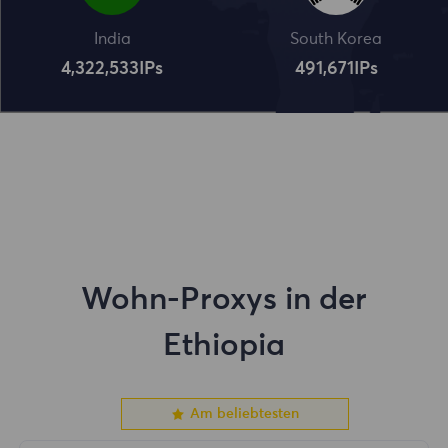
India
South Korea
4,322,534
IPs
491,672
IPs
Wohn-Proxys in der
Ethiopia
Am beliebtesten