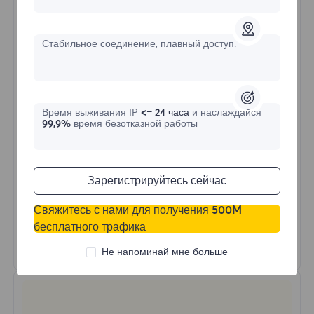
$?
/День
Стабильное соединение, плавный доступ.
Купить сейчас
Время выживания IP
<= 24 часа
и наслаждайся
Неограниченное использование трафика
99,9%
время безотказной работы
Неограниченное использование IP
Более 50 регионов по всему миру
Случайная страна
Зарегистрируйтесь сейчас
Реальный динамический резидентский
прокси
Свяжитесь с нами для получения 500M
бесплатного трафика
Узнать больше
Не напоминай мне больше