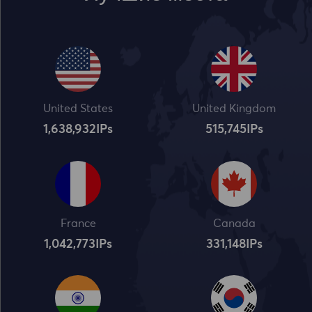
United States
United Kingdom
1,638,932
IPs
515,745
IPs
France
Canada
1,042,773
IPs
331,148
IPs