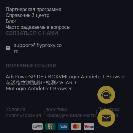
Партнерская программа
Справочный центр
Блог
Часто задаваемые вопросы
СВЯЗАТЬСЯ С НАМИ
support@flyproxy.co
m
ПОЛЕЗНЫЕ ССЫЛКИ
AdsPower
SPIDER BOX
VMLogin Antidetect Browser
花漾指纹浏览器
IP检测
ZVCARD
MuLogin Antidetect Browser
Условия
политика
Политика
|
|
использования
конфиденциальности
возврата