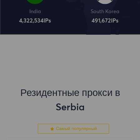
India
South Korea
4,322,534
IPs
491,672
IPs
Резидентные прокси в
Serbia
Самый популярный