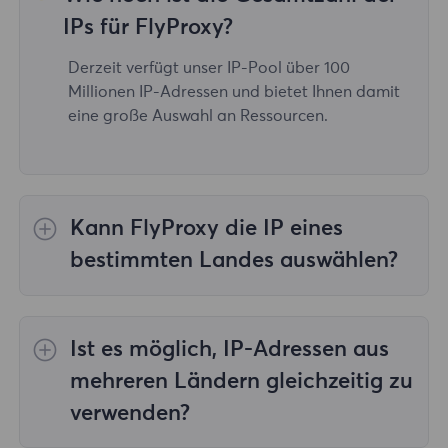
IPs für FlyProxy?
Derzeit verfügt unser IP-Pool über 100
Millionen IP-Adressen und bietet Ihnen damit
eine große Auswahl an Ressourcen.
Kann FlyProxy die IP eines
bestimmten Landes auswählen?
Ja, das
Rotierende Wohn-Proxys
Bereitstellung von IP-Auswahl für 195
Ist es möglich, IP-Adressen aus
Länder/Regionen weltweit;
Unbegrenzte
Wohn-Proxys
unterstützt nicht die Auswahl
mehreren Ländern gleichzeitig zu
von Proxys für bestimmte Länder/Regionen;
verwenden?
Statische Wohn-Proxys
stellt Proxys für 36
Länder-Proxys bereit, und Sie können das