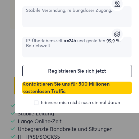
Stabile Verbindung, reibungsloser Zugang.
Statische Wohnproxies
Startformular
IP-Überlebenszeit
<=24h
und genießen
99,9 %
Betriebszeit
$?
/IP
Registrieren Sie sich jetzt
Kontaktieren Sie uns für 500 Millionen
Jetzt kaufen
kostenlosen Traffic
Erinnere mich nicht noch einmal daran
Erweiterte statische IP
Stabile Leitung
Lange Online-Zeit
Unbegrenzte Bandbreite und Sitzungen
HTTP(S)/SOCKS5