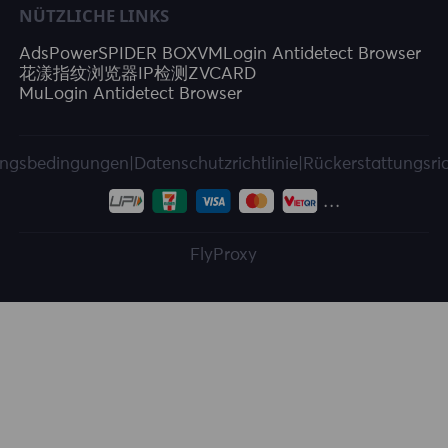
NÜTZLICHE LINKS
AdsPower
SPIDER BOX
VMLogin Antidetect Browser
花漾指纹浏览器
IP检测
ZVCARD
MuLogin Antidetect Browser
ngsbedingungen
|
Datenschutzrichtlinie
|
Rückerstattungsric
FlyProxy