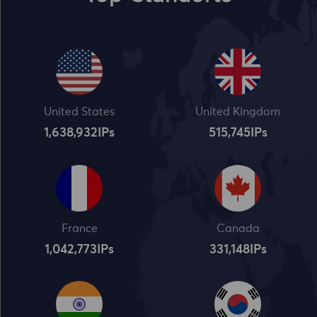
United States
United Kingdom
1,638,932
IPs
515,745
IPs
France
Canada
1,042,773
IPs
331,148
IPs