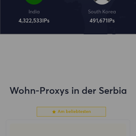
India
South Korea
4,322,534
IPs
491,672
IPs
Wohn-Proxys in der Serbia
Am beliebtesten